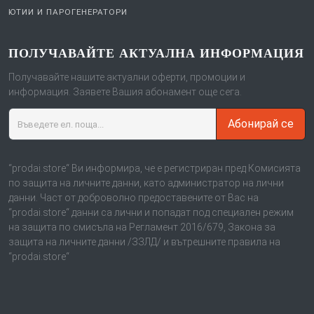
ЮТИИ И ПАРОГЕНЕРАТОРИ
ПОЛУЧАВАЙТЕ АКТУАЛНА ИНФОРМАЦИЯ
Получавайте нашите актуални оферти, промоции и
информация. Заявете Вашия абонамент още сега.
Абонирай се
“prodai.store“ Ви информира, че е регистриран пред Комисията
по защита на личните данни, като администратор на лични
данни. Част от доброволно предоставените от Вас на
“prodai.store“ данни са лични и попадат под специален режим
на защита по смисъла на Регламент 2016/679, Закона за
защита на личните данни /ЗЗЛД/ и вътрешните правила на
“prodai.store“