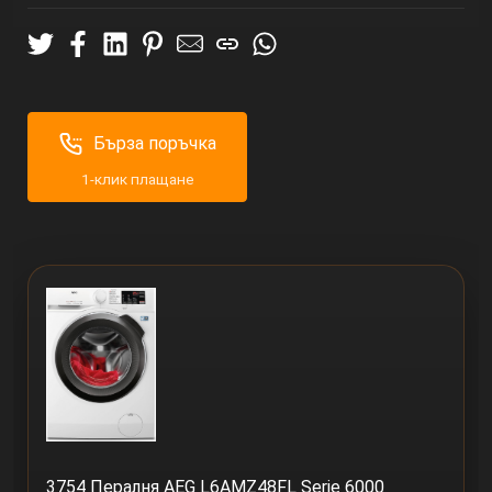
Бърза поръчка
1-клик плащане
3754 Пералня AEG L6AMZ48FL​ Serie 6000