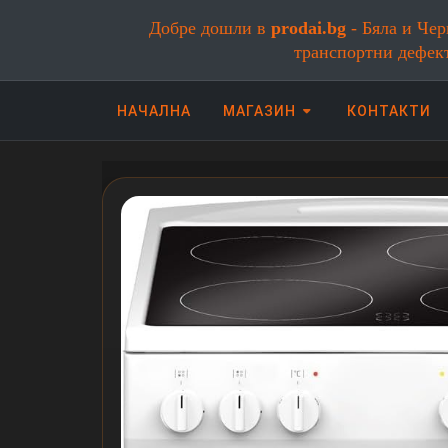
Добре дошли в
prodai.bg
- Бяла и Чер
транспортни дефек
НАЧАЛНА
МАГАЗИН
КОНТАКТИ
Онлайн магазин за бяла и черна