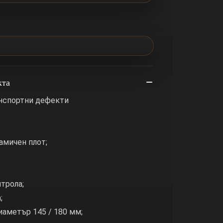
кта
анспортни дефекти
амичен плот;
трола;
;
диаметър 145 / 180 мм;