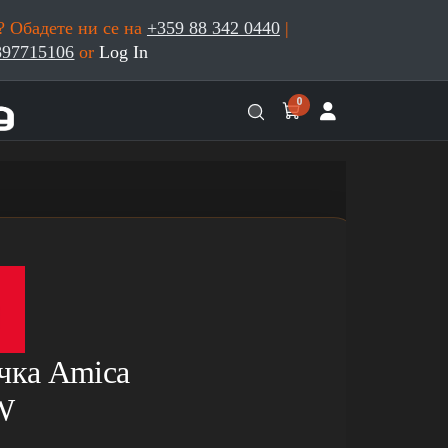
 Обадете ни се на
+359 88 342 0440
|
897715106
or
Log In
0
чка Amica
W