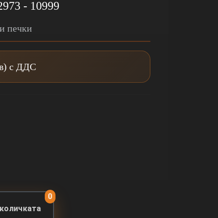
2973 - 10999
ки печки
лв) с ДДС
0
 количката