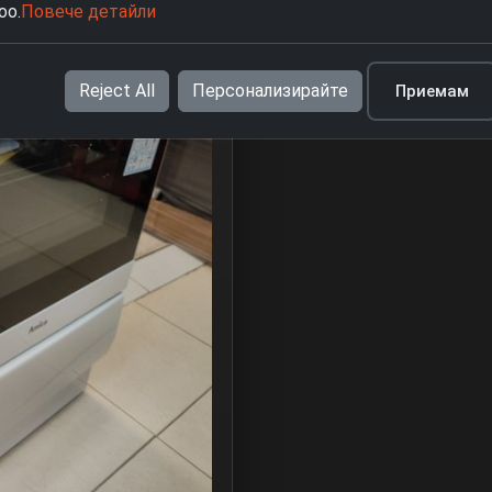
oo.
Повече детайли
Reject All
Персонализирайте
Приемам