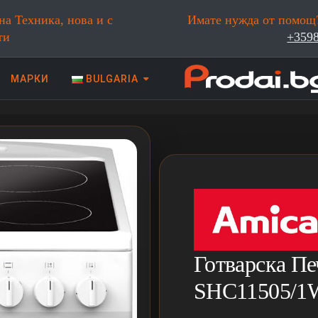
на Техника, нова и с
Имате нужда от помощ?
ти
+359
МАРКИ
BULGARIA
 техника | Prodai.bg
Готварска Пе
SHC11505/1