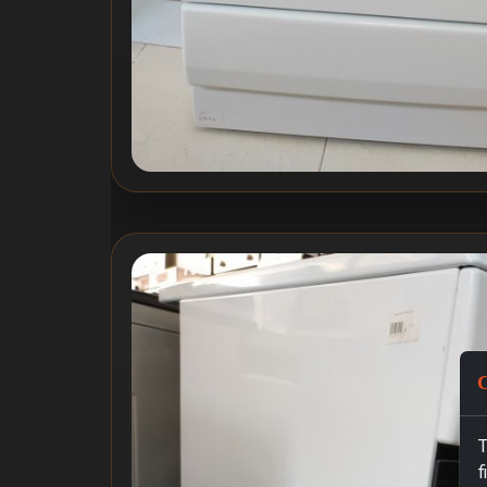
C
T
f