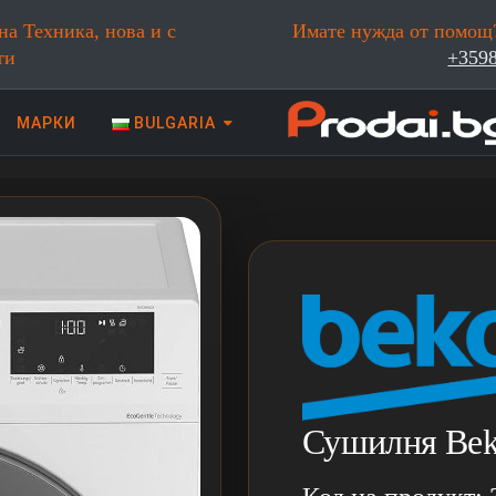
на Техника, нова и с
Имате нужда от помощ?
ти
+359
МАРКИ
BULGARIA
 техника | Prodai.bg
Сушилня Be