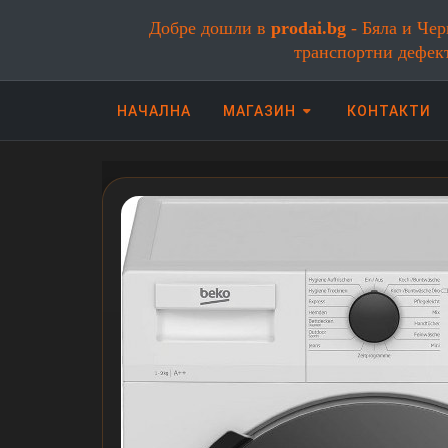
Добре дошли в
prodai.bg
- Бяла и Чер
транспортни дефек
НАЧАЛНА
МАГАЗИН
КОНТАКТИ
Онлайн магазин за бяла и черна