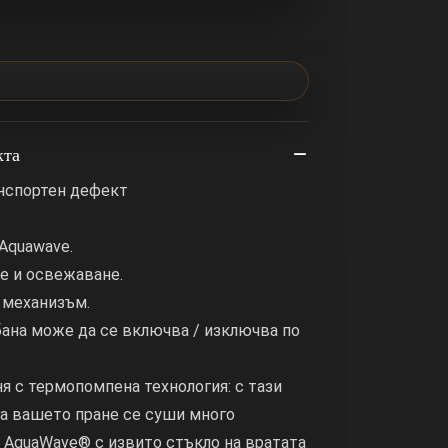
кта
анспортен дефект
 Aquawave.
е и освежаване.
 механизъм.
ана може да се включва / изключва по
 с термопомпена технология: с тази
а вашето пране се суши много
 AquaWave® с извито стъкло на вратата