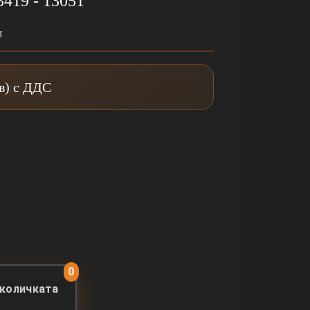
3419 - 13051
и
лв) с ДДС
0
 количката