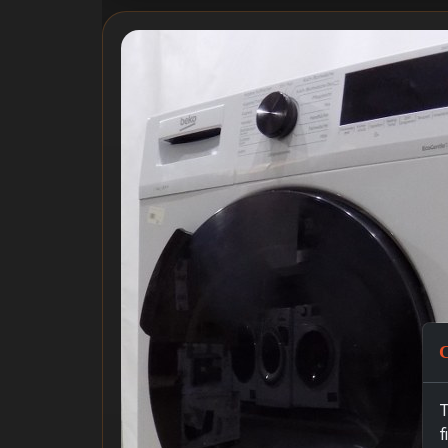
C
T
f