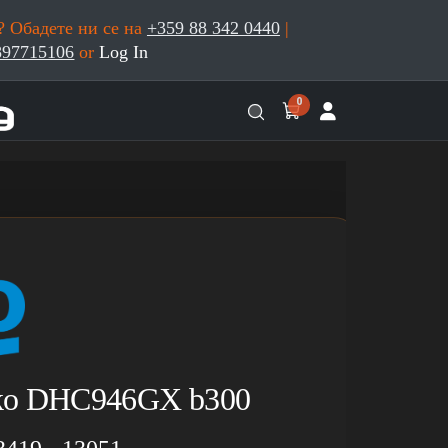
 Обадете ни се на
+359 88 342 0440
|
897715106
or
Log In
0
ko DHC946GX b300