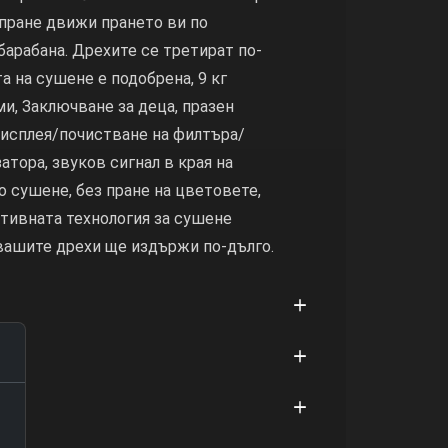
 пране движи прането ви по
барабана. Дрехите се третират по-
 на сушене е подобрена, 9 кг
ми, Заключване за деца, празен
дисплея/почистване на филтъра/
атора, звуков сигнал в края на
 сушене, без пране на цветовете,
тивната технология за сушене
вашите дрехи ще издържи по-дълго.
ия
е