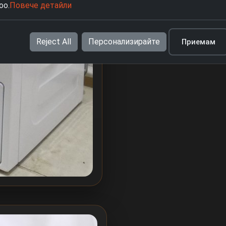
oo.
Повече детайли
Reject All
Персонализирайте
Приемам