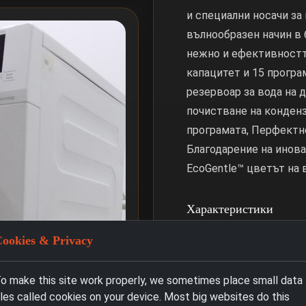
и специални носачи за
вълнообразен начин в 
нежно и ефективността
капацитет и 15 програ
резервоар за вода на 
почистване на конденз
програмата, Перфектно
Благодарение на инова
EcoGentle™ цветът на 
Характеристики
ookies & Privacy
Инсталация и Гаранц
Връщане & Анулиран
o make this site work properly, we sometimes place small data
iles called cookies on your device. Most big websites do this