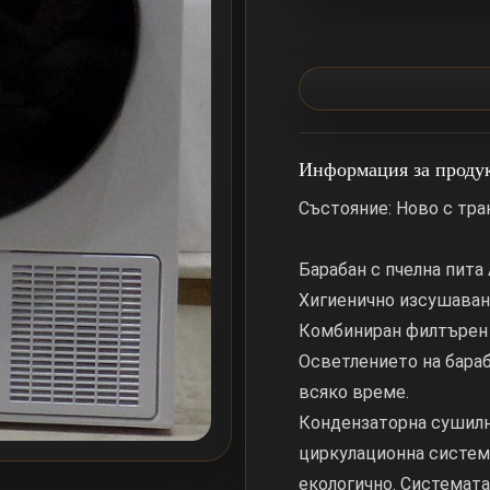
Информация за проду
Състояние: Ново с тр
Барабан с пчелна пита
Хигиенично изсушаван
Комбиниран филтърен
Осветлението на бараб
всяко време.
Кондензаторна сушилня
циркулационна систем
екологично. Системата