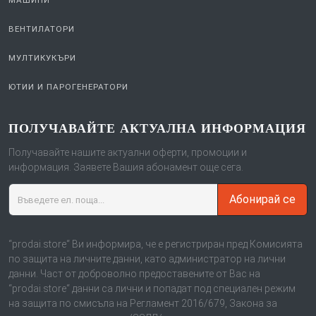
МАШИНИ
ВЕНТИЛАТОРИ
МУЛТИКУКЪРИ
ЮТИИ И ПАРОГЕНЕРАТОРИ
ПОЛУЧАВАЙТЕ АКТУАЛНА ИНФОРМАЦИЯ
Получавайте нашите актуални оферти, промоции и
информация. Заявете Вашия абонамент още сега.
Абонирай се
“prodai.store“ Ви информира, че е регистриран пред Комисията
по защита на личните данни, като администратор на лични
данни. Част от доброволно предоставените от Вас на
“prodai.store“ данни са лични и попадат под специален режим
на защита по смисъла на Регламент 2016/679, Закона за