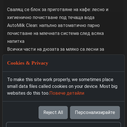
Свалящ се блок за приготвяне на кафе: лесно и
хигиенично почистване под течаща вода
AutoMilk Clean: напълно автоматично парно
почистване на млечната система след всяка
напитка
Всички части на дюзата за мляко са лесни за
сваляне, разглобяване и почистване под течаща
Cookies & Privacy
вода или в миялна машина
Функцията SinglePortion Cleaning осигурява добър
To make this site work properly, we sometimes place
вкус на кафето и идеална чистота
small data files called cookies on your device. Most big
Автоматична програма за бързо изплакване при
websites do this too.
Повече детайли
включване, изключване
Свалящ се съд за събиране на прелялата вода и
Reject All
Персонализирайте
утайката от кафе
Calc'nClean: Автоматична програма за почистване и