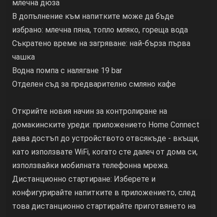
млечна дюза
В допълнение към напитките може да бъде
избрано: млечна пяна, топло мляко, гореща вода
Съкратено време на загряване: най-бърза първа
чашка
Водна помпа с налягане 19 bar
Отделен съд за предварително смляно кафе
Открийте новия начин за контролиране на
домакинските уреди: приложението Home Connect
дава достъп до устройството отвсякъде - вкъщи,
като използвате WiFi, когато сте далеч от дома си,
използвайки мобилната телефонна мрежа.
Дистанционно стартиране: Изберете и
конфигурирайте напитките в приложението, след
това дистанционно стартирайте приготвянето на