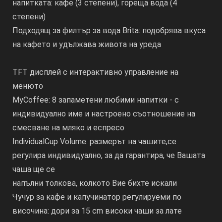
напитката: кафе (3 степени), гореща вода (4
степени)
Подходящ за филтър за вода Brita: подобрява вкуса
на кафето и удължава живота на уреда
TFT дисплей с интерактивно управление на
менюто
MyCoffee: 8 запаметени любими напитки - с
индивидуално име и настроено съотношение на
смесване на мляко и еспресо
IndividualCup Volume: размерът на чашите,се
регулира индивидуално, за да гарантира, че Вашата
чаша ще се
напълни толкова, колкото Вие бихте искали
Чучур за кафе и капучинатор регулируеми по
височина: дори за 15 cm високи чаши за лате