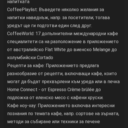
напитката
CoffeePlaylist: Въведете няколко желания за
напитки наведнъж, напр. за посетители; тогава
уредът ще ги подготви един след друг.
CoffeeWorld: 17 допълнителни международни кафе
специалитети са на разположение в приложението
от австралийско Flat White до виенско Melange до
колумбийски Cortado
Рецепти за кафе: Приложението предлага
разнообразие от рецепти, включващи кафе, които
могат да бъдат прехвърлени към уреда или в печка
Home Connect - от Espresso Crème brûlée до
подложка от еленско месо с кафени хруски.
Кафе ноу-хау: Приложението включва интересни
познания по темата кафе, напр. сортове на зърната,
методи за събиране или техники за печене