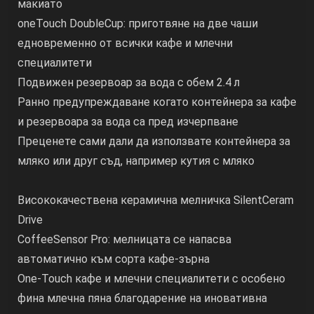
макиато
oneTouch DoubleCup: приготвяне на две чаши
едновременно от всички кафе и млечни
специалитети
Подвижен резервоар за вода с обем 2.4 л
Ранно предупреждаване когато контейнера за кафе
и резервоара за вода са пред изчерпване
Преценете сами дали да използвате контейнера за
мляко или друг съд, например кутия с мляко
Висококачествена керамична мелничка SilentCeram
Drive
CoffeeSensor Pro: мелницата се напасва
автоматично към сорта кафе-зърна
One-Touch кафе и млечни специалитети с особено
фина млечна пяна благодарение на иновативна