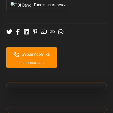
Πлати на вноски
Бърза поръчка
1-клик плащане