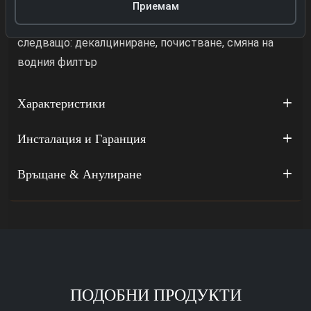
премахване на котления камък
Приемам
Индикация за оставащия брой чаши кафе до
следващо: декалциниране, почистване, смяна на
водния филтър
Характеристики
Инсталация и Гаранция
Връщане & Анулиране
ПОДОБНИ ПРОДУКТИ