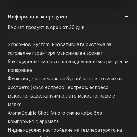
Информация за продукта
Върнат продукт в срок от 30 дни
SensoFlow System: иновативната система за
загряване гарантира максимален аромат
благодарение на постоянна идеална температура на
попарване
Функция „с натискане на бутон” за приготвяне на:
ристрето (късо еспресо), еспресо, еспресо
макиато, кафе, капучино, лате макиато, кафе с
мляко
AromaDouble Shot: Много силно кафе без
компромис с аромата
Индивидуално настройване на температурата на