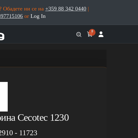
 Обадете ни се на
+359 88 342 0440
|
897715106
or
Log In
0
ина Cecotec 1230
2910 - 11723