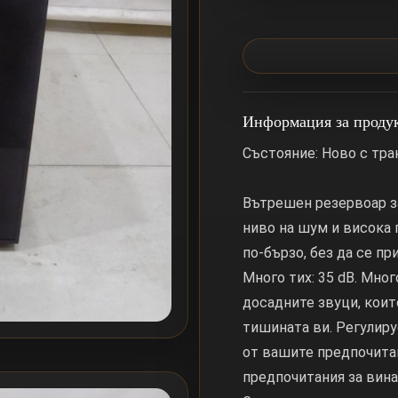
Информация за проду
Състояние: Ново с тр
Вътрешен резервоар з
ниво на шум и висока 
по-бързо, без да се п
Много тих: 35 dB. Мног
досадните звуци, кои
тишината ви. Регулиру
от вашите предпочита
предпочитания за вина