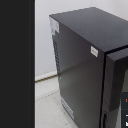
C
T
f