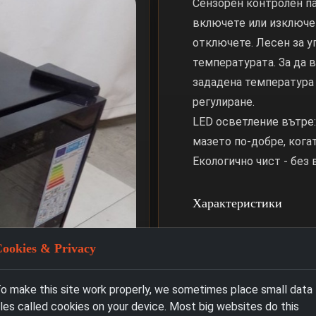
Сензорен контролен па
включете или изключет
отключете. Лесен за у
температурата. За да 
зададена температура 
регулиране.
LED осветление вътре
мазето по-добре, кога
Екологично чист - без 
Характеристики
Инсталация и Гаранц
ookies & Privacy
Връщане & Анулиран
o make this site work properly, we sometimes place small data
iles called cookies on your device. Most big websites do this