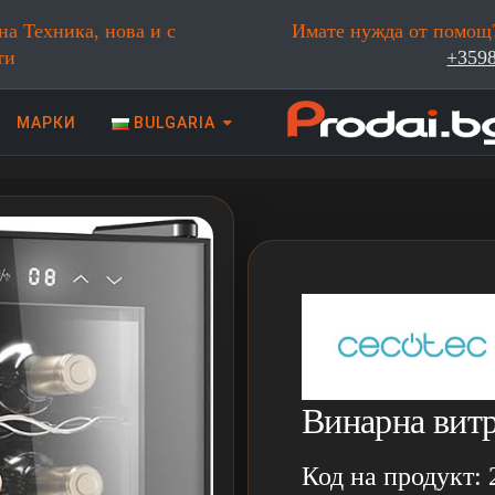
на Техника, нова и с
Имате нужда от помощ?
ти
+359
МАРКИ
BULGARIA
 техника | Prodai.bg
Винарна витр
Код на продукт: 