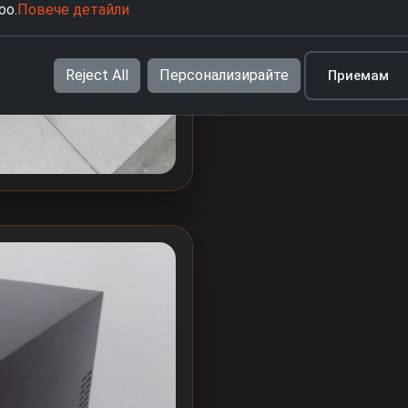
oo.
Повече детайли
Reject All
Персонализирайте
Приемам