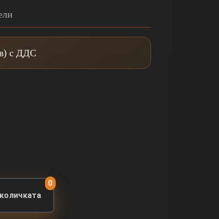
ели
лв) с ДДС
0
 количката