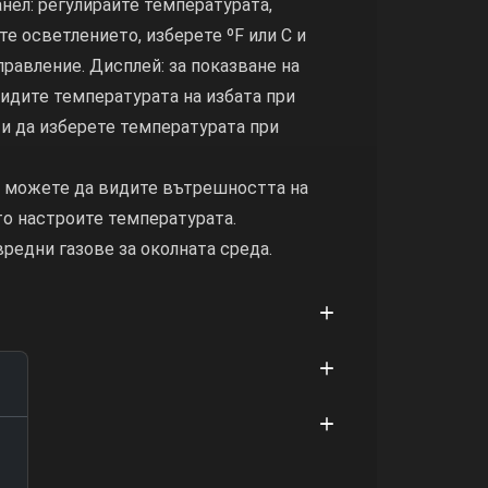
нел: регулирайте температурата,
е осветлението, изберете ºF или C и
правление. Дисплей: за показване на
видите температурата на избата при
и да изберете температурата при
: можете да видите вътрешността на
то настроите температурата.
вредни газове за околната среда.
ия
е