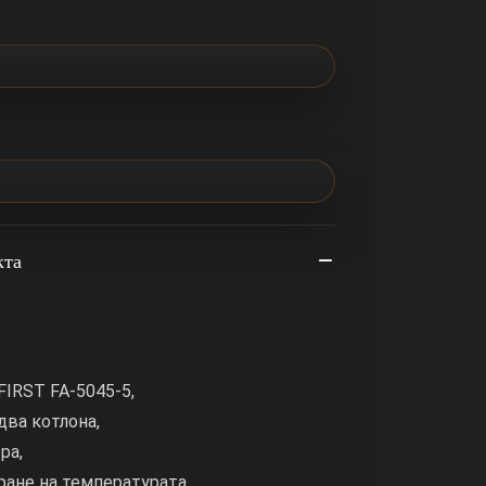
кта
IRST FA-5045-5,
два котлона,
ра,
ане на температурата,