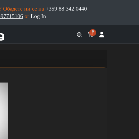
 Обадете ни се на
+359 88 342 0440
|
897715106
or
Log In
0