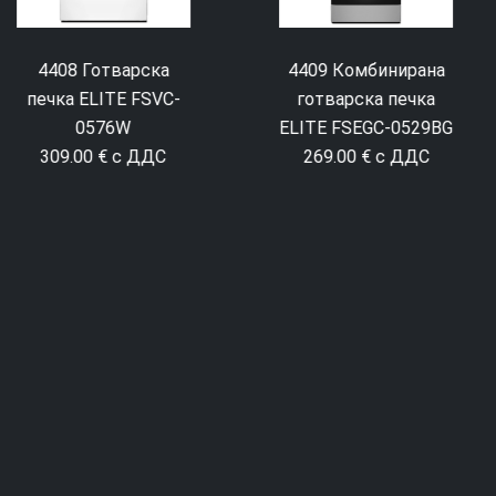
4409 Комбинирана
готварска печка
ELITE FSEGC-0529BG
269.00 € с ДДС
4698 Готварска
печка Exquisit EH9-3-
090
259.00 € с ДДС