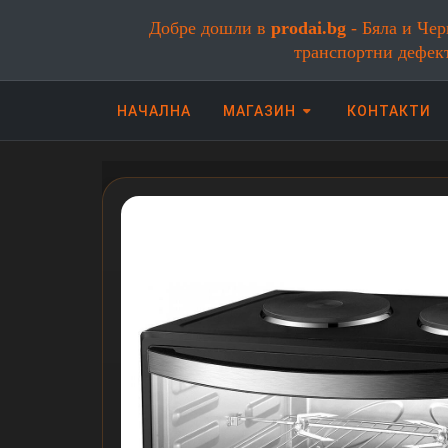
Добре дошли в
prodai.bg
- Бяла и Чер
транспортни дефек
НАЧАЛНА
МАГАЗИН
КОНТАКТИ
Онлайн магазин за бяла и черна