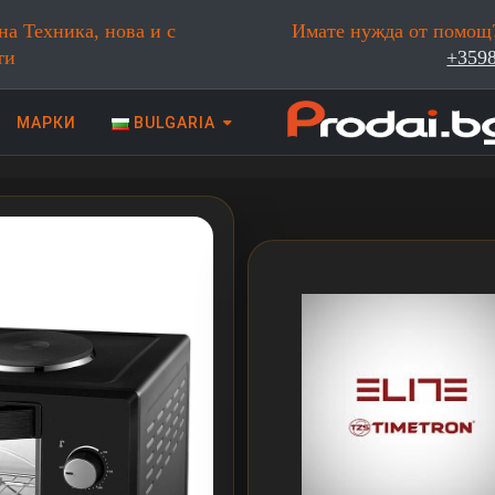
на Техника, нова и с
Имате нужда от помощ?
ти
+359
МАРКИ
BULGARIA
 техника | Prodai.bg