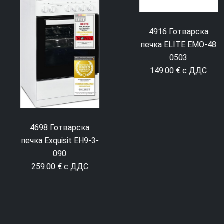
197 Готварска печк
ELITE EMO-70300G
129.00 € с ДДС
4916 Готварска
печка ELITE EMO-48
0503
149.00 € с ДДС