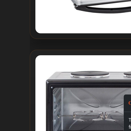
C
T
f