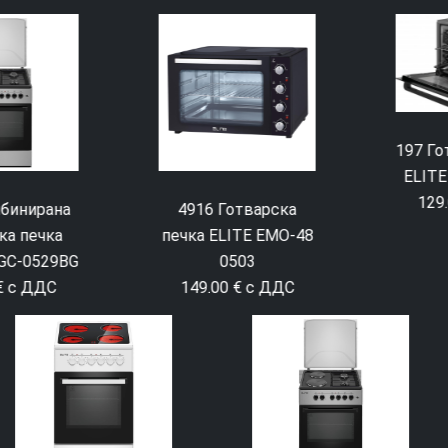
197 Готварска печка
ELITE EMO-70300G
129.00 € с ДДС
4916 Готварска
печка ELITE EMO-48
0503
149.00 € с ДДС