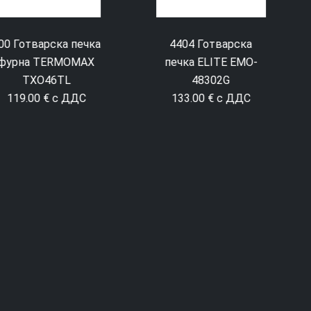
4404 Готварска
4408 Готварска
печка ELITE EMO-
печка ELITE FSVC-
48302G
0576W
133.00 € с ДДС
309.00 € с ДДС