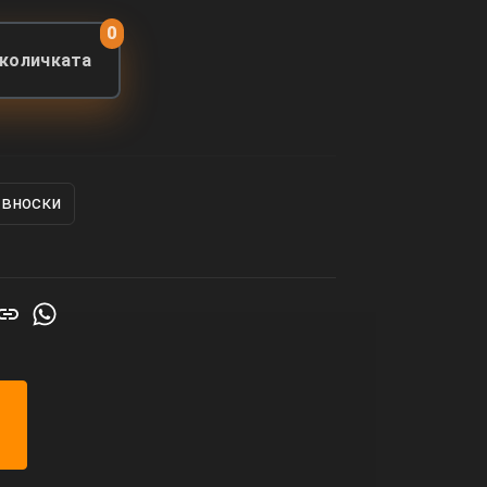
0
 количката
 вноски