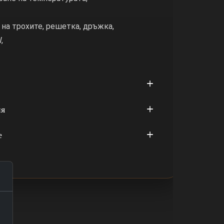
 на трохите, решетка, дръжка,
,
ия
е