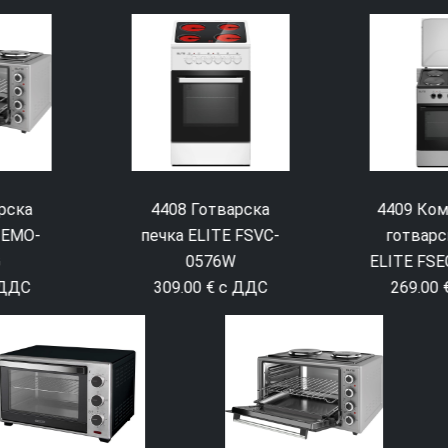
4408 Готварска
4409 Комбинирана
печка ELITE FSVC-
готварска печка
0576W
ELITE FSEGC-0529BG
309.00 € с ДДС
269.00 € с ДДС