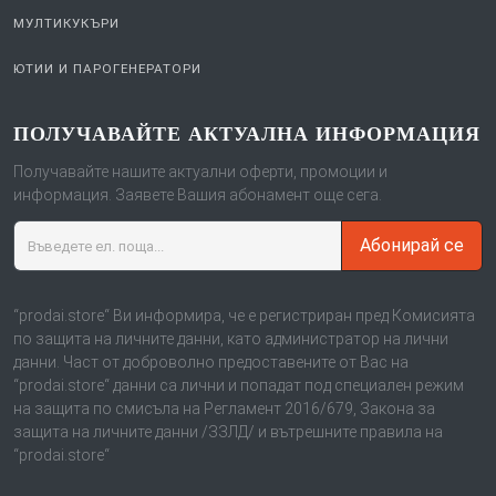
ВЕНТИЛАТОРИ
МУЛТИКУКЪРИ
ЮТИИ И ПАРОГЕНЕРАТОРИ
ПОЛУЧАВАЙТЕ АКТУАЛНА ИНФОРМАЦИЯ
Получавайте нашите актуални оферти, промоции и
информация. Заявете Вашия абонамент още сега.
Абонирай се
“prodai.store“ Ви информира, че е регистриран пред Комисията
по защита на личните данни, като администратор на лични
данни. Част от доброволно предоставените от Вас на
“prodai.store“ данни са лични и попадат под специален режим
на защита по смисъла на Регламент 2016/679, Закона за
защита на личните данни /ЗЗЛД/ и вътрешните правила на