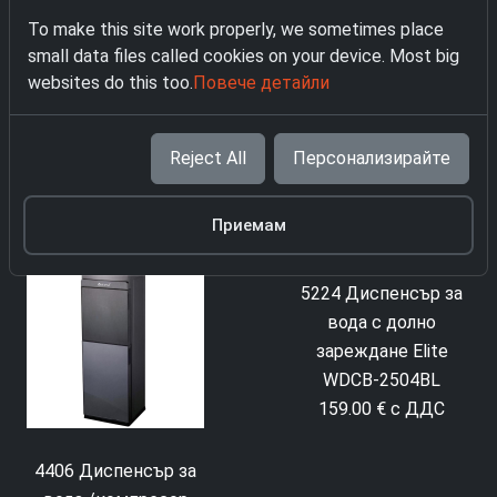
To make this site work properly, we sometimes place
small data files called cookies on your device. Most big
websites do this too.
Повече детайли
4406 Диспенсър за
5224 Диспенсър за
Reject All
Персонализирайте
вода /компресор
вода с долно
ELITE WDC-2505GR
зареждане Elite
140.00 € с ДДС
WDCB-2504BL
Приемам
159.00 € с ДДС