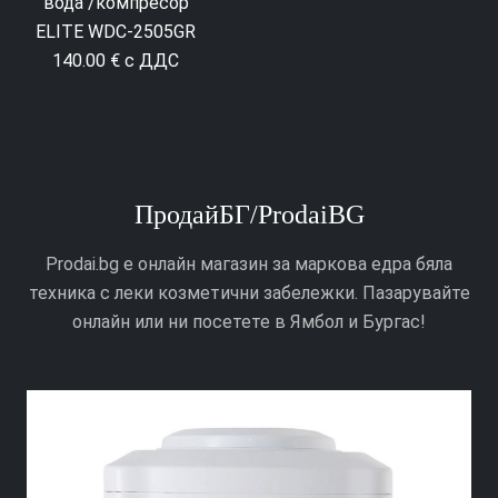
4406 Диспенсър за
5224 Диспенсър за
вода /компресор
вода с долно
ELITE WDC-2505GR
зареждане Elite
140.00 € с ДДС
WDCB-2504BL
159.00 € с ДДС
ПродайБГ/ProdaiBG
Prodai.bg е онлайн магазин за маркова едра бяла
техника с леки козметични забележки. Пазарувайте
онлайн или ни посетете в Ямбол и Бургас!