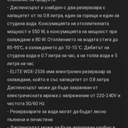
- Диспенсърът е снабден с два резервоара с
капацитет от по 0.8 литра, един за гореща и един за
студена вода. Консумацията на отоплителната
мощност е 550 W, а консумацията на мощност при
охлаждане е 80 W. Отоплението на водата стига до
85-95℃, а охлаждането до 10-15 ℃. Дебитът на
студена вода е 0.7 литра на час, а на топла вода е 5
литра на час.
- ELITE WDE-2536 има електронен резервоар за
охлаждане, който е със капацитет от 0.8 литра
Диспенсърът може да бъде захранван от
електрическата мрежа с напрежение от 220-240V и
честота 50/60 Hz.
- Резервоарите за вода могат да бъдат лесно
пълнени и почистени.
- Диспенсърът може да бъде използван удобно в