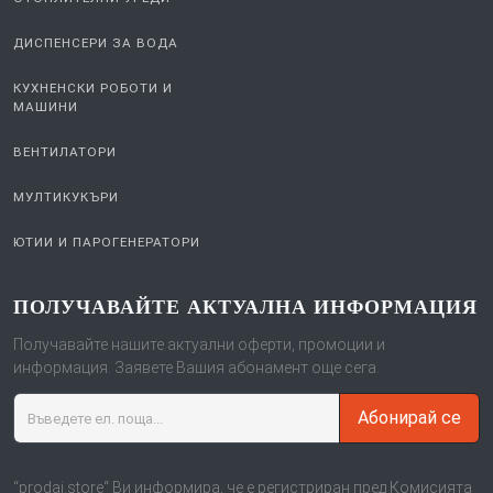
ДИСПЕНСЕРИ ЗА ВОДА
КУХНЕНСКИ РОБОТИ И
МАШИНИ
ВЕНТИЛАТОРИ
МУЛТИКУКЪРИ
ЮТИИ И ПАРОГЕНЕРАТОРИ
ПОЛУЧАВАЙТЕ АКТУАЛНА ИНФОРМАЦИЯ
Получавайте нашите актуални оферти, промоции и
информация. Заявете Вашия абонамент още сега.
Абонирай се
“prodai.store“ Ви информира, че е регистриран пред Комисията