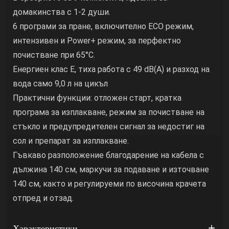
домакинства с 1-2 души.
6 програми за пране, включително ECO режим,
интензивен и Power+ режим, за перфектно
почистване при 65°C.
Енергиен клас E, тиха работа с 49 dB(A) и разход на
вода само 9,0 л на цикъл
Практични функции: отложен старт, кратка
програма за изплакване, режим за почистване на
стъкло и предупредителен сигнал за недостиг на
сол и препарат за изплакване.
Гъвкаво разположение благодарение на кабела с
дължина 140 см, маркучи за подаване и източване
140 см, както и регулируеми по височина крачета
отпред и отзад.
Характеристики