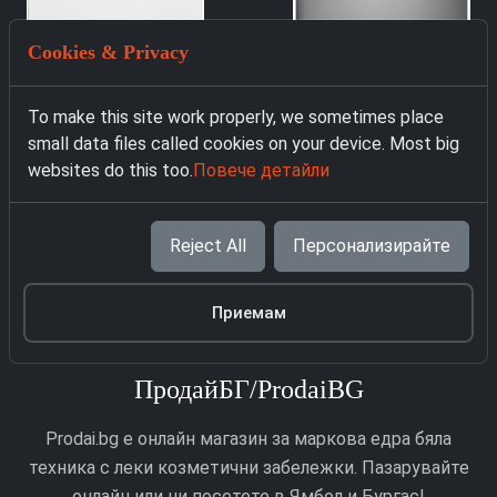
Cookies & Privacy
To make this site work properly, we sometimes place
small data files called cookies on your device. Most big
3872 Съдомиялна
4391 Съдомиялна
websites do this too.
Повече детайли
Respekta GSPS60V
Midea SF 3.60N PRO
бял
229.00 € с ДДС
219.00 € с ДДС
Reject All
Персонализирайте
Приемам
ПродайБГ/ProdaiBG
Prodai.bg е онлайн магазин за маркова едра бяла
техника с леки козметични забележки. Пазарувайте
онлайн или ни посетете в Ямбол и Бургас!