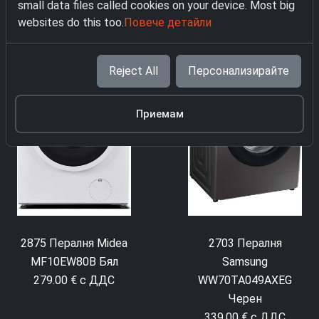
WPAM94A1T
small data files called cookies on your device. Most big
WPNEI84A1DTSB
websites do this too.
Повече детайли
309.00 € с ДДС
329.00 € с ДДС
Reject All
Персонализирайте
Приемам
2875 Пералня Midea
2703 Пералня
MF10EW80B Бял
Samsung
279.00 € с ДДС
WW70TA049AXEG
Черен
339.00 € с ДДС