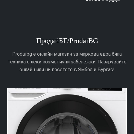
ПродайБГ/ProdaiBG
Prodai.bg е онлайн магазин за маркова едра бяла
техника с леки козметични забележки. Пазарувайте
онлайн или ни посетете в Ямбол и Бургас!