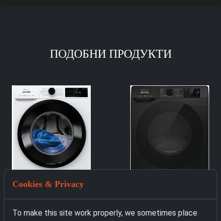
ПОДОБНИ ПРОДУКТИ
Cookies & Privacy
4084 Пералня Gorenje
4604 Пералня Gorenje
To make this site work properly, we sometimes place