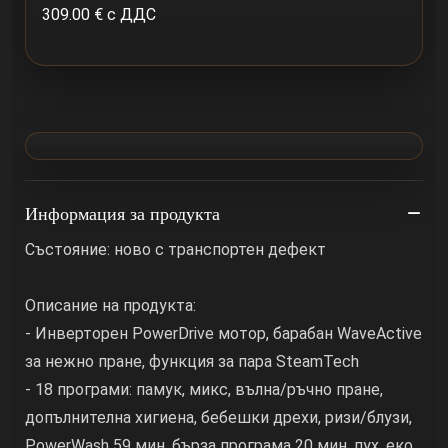
309.00 € с ДДС
Информация за продукта
Състояние: ново с транспортен дефект
Описание на продукта:
- Инверторен PowerDrive мотор, барабан WaveActive
за нежно пране, функция за пара SteamTech
- 18 програми: памук, микс, вълна/ръчно пране,
допълнителна хигиена, бебешки дрехи, ризи/блузи,
PowerWash 59 мин, бърза програма 20 мин, пух, еко