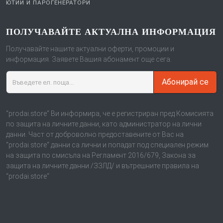
ЮТИИ И ПАРОГЕНЕРАТОРИ
ПОЛУЧАВАЙТЕ АКТУАЛНА ИНФОРМАЦИЯ
Получавайте нашите актуални оферти, промоции и
информация. Заявете Вашия абонамент още сега.
Абонирай се
“prodai.store“ Ви информира, че е регистриран пред Комисията
по защита на личните данни, като администратор на лични
данни. Част от доброволно предоставените от Вас на
“prodai.store“ данни са лични и попадат под специален режим
на защита по смисъла на Регламент 2016/679, Закона за
защита на личните данни /ЗЗЛД/ и вътрешните правила на
“prodai.store“