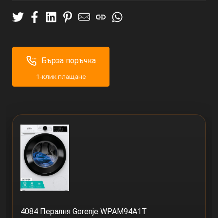
Бърза поръчка
1-клик плащане
4084 Пералня Gorenje WPAM94A1T