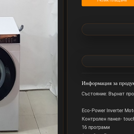
1-клик плащане
Информация за проду
Състояние: Върнат про
Eco-Power Inverter Mot
Контролен панел- touc
16 програми