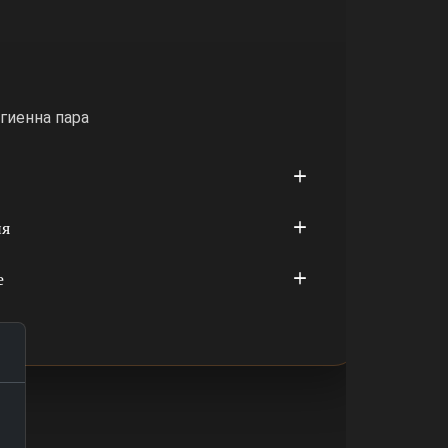
гиенна пара
ия
е