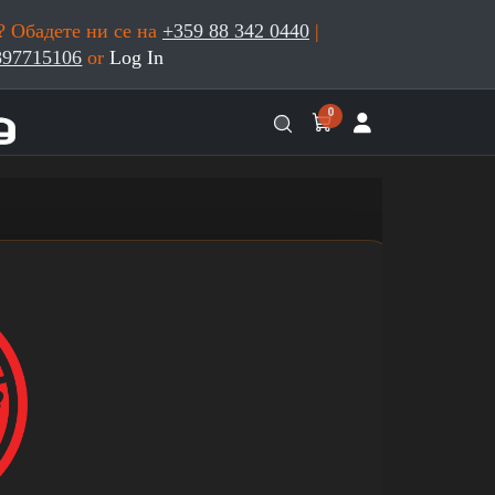
 Обадете ни се на
+359 88 342 0440
|
897715106
or
Log In
0