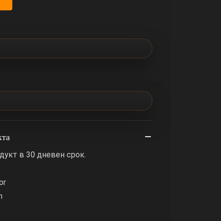
кта
дукт в 30 дневен срок.
or
h