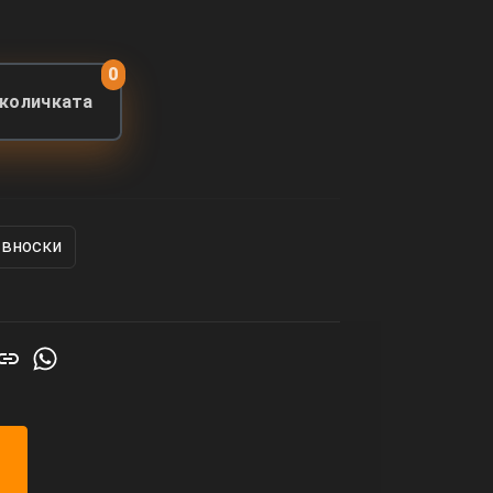
0
 количката
 вноски