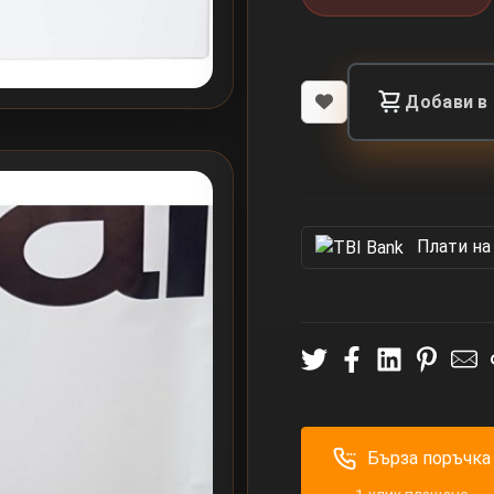
Добави в
Πлати на
Бърза поръчка