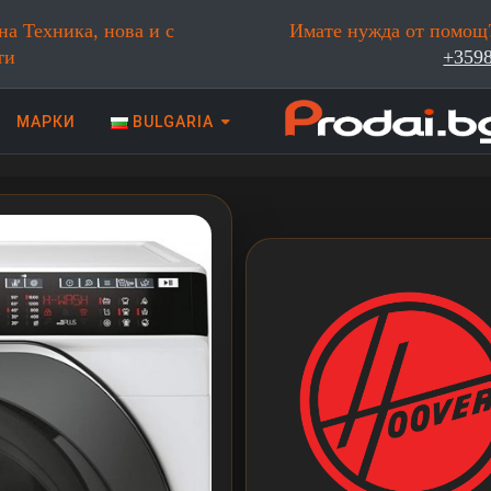
на Техника, нова и с
Имате нужда от помощ?
ти
+359
МАРКИ
BULGARIA
 техника | Prodai.bg