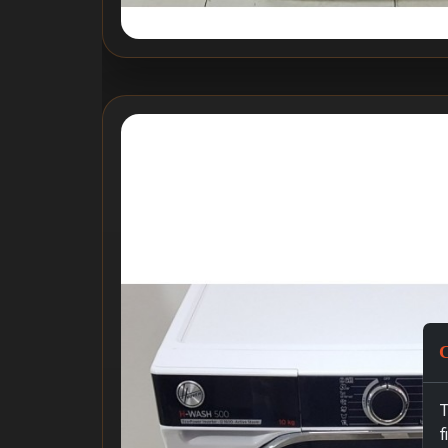
C
T
f