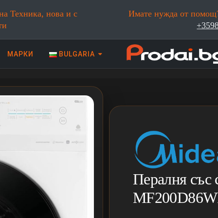
на Техника, нова и с
Имате нужда от помощ?
ти
+359
МАРКИ
BULGARIA
 техника | Prodai.bg
Пералня със
MF200D86WB