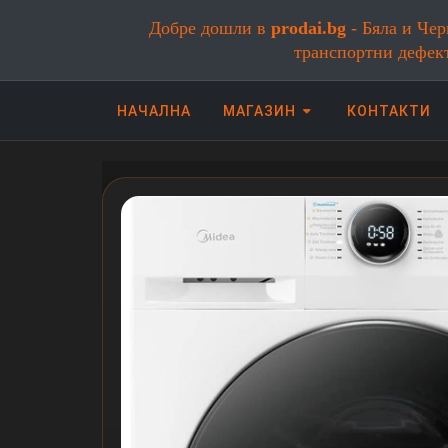
Добре дошли в
prodai.bg
- Бяла и Чер
транспортни дефек
НАЧАЛНА
МАГАЗИН
КОНТАКТИ
Онлайн магазин за бяла и черна