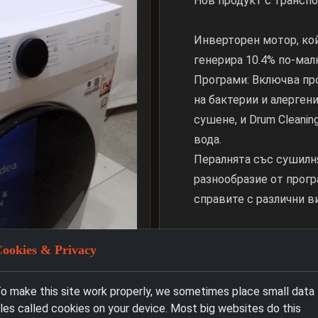
Нов продукт с трансп
Инверторен мотор, кой
генерира 10.4% по-мал
Програми: Включва про
на бактерии и алергени
сушене, и Drum Cleanin
вода.
Пералнята със сушилн
разнообразие от прогр
справите с различни в
Ето някои от тях:
ookies & Privacy
Cotton: За пране на па
o make this site work properly, we sometimes place small data
Synthetics: За синтети
iles called cookies on your device. Most big websites do this