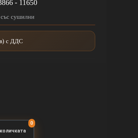
3866 - 11650
 със сушилни
лв) с ДДС
0
 количката