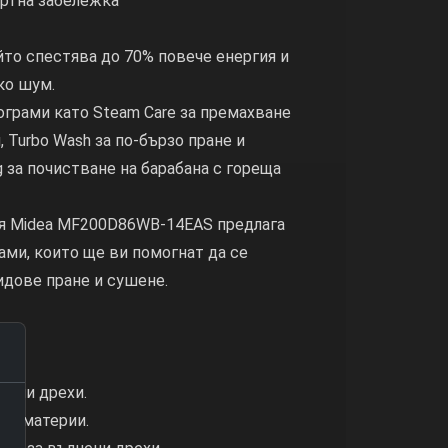
ортна забележка
то спестява до 70% повече енергия и
ко шум.
грами като Steam Care за премахване
, Turbo Wash за по-бързо пране и
g за почистване на барабана с гореща
я Midea MF200D86WB-14EAS предлага
ами, които ще ви помогнат да се
идове пране и сушене.
мучни дрехи.
чни материи.