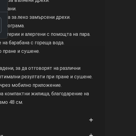
ама за вълнени дрехи.
 тъкани.
грама за леко замърсени дрехи.
 програма.
бактерии и алергени с помощта на пара.
 на барабана с гореща вода.
о пране и сушене.
адени, за да отговорят на различни
птимални резултати при пране и сушене.
 чрез мобилно приложение.
за компактни жилища, благодарение на
амо 48 см.
ия