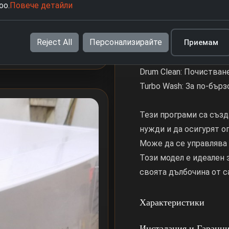
Wool: Специална прогр
oo.
Повече детайли
Delicate: За деликатни
Quick Wash: Бърза про
Reject All
Персонализирайте
Приемам
Eco: Енергоспестяваща
Steam Care: Премахва 
Drum Clean: Почистване
Turbo Wash: За по-бърз
Тези програми са създ
нужди и да осигурят о
Може да се управлява
Този модел е идеален 
своята дълбочина от с
Характеристики
Инсталация и Гаранц