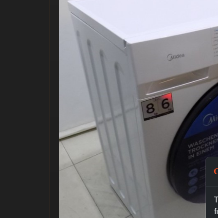
C
T
f