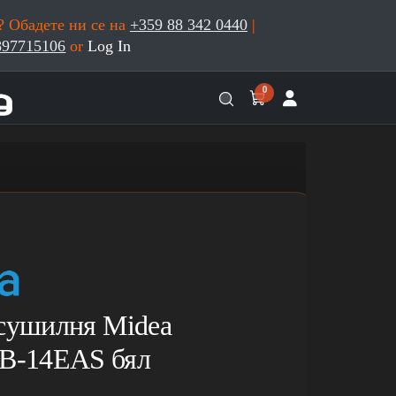
 Обадете ни се на
+359 88 342 0440
|
897715106
or
Log In
0
 сушилня Midea
-14EAS бял