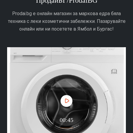
ПродайБГ/ProdaiBG
Prodai.bg е онлайн магазин за маркова едра бяла
техника с леки козметични забележки. Пазарувайте
онлайн или ни посетете в Ямбол и Бургас!
00:45