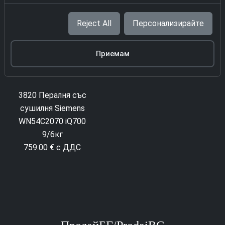
Reject All
Персонализирайте
Приемам
4081 Пералня със
3820 Пералня със
сушилня Gorenje
сушилня Siemens
WDAM 854 AP
WN54C2070 iQ700
319.00 € с ДДС
9/6кг
759.00 € с ДДС