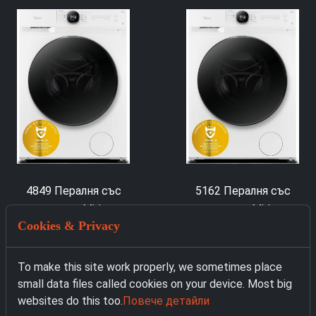
4849 Пералня със
5162 Пералня със
сушилня Midea
сушилня Midea
Cookies & Privacy
MF200D86WB-14EAS
MF200D86WB-14EAS
299.00 € с ДДС
299.00 € с ДДС
To make this site work properly, we sometimes place
small data files called cookies on your device. Most big
websites do this too.
Повече детайли