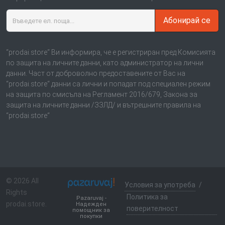
Абонирай се
“prodai.store“ Ви информира, че е регистриран пред Комисията
по защита на личните данни, като администратор на лични
данни. Част от доброволно предоставените от Вас на
“prodai.store“ данни са лични и попадат под специален режим
на защита по смисъла на Регламент 2016/679, Закона за
защита на личните данни /ЗЗЛД/ и вътрешните правила на
“prodai.store“
© 2026 All
Условия за употреба
/
Rights
Политика за
Pazaruvaj -
prodai.store.
Надежден
поверителност
помощник за
покупки