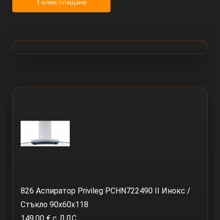
1-клик плащане
826 Аспиратор Privileg PCHN722490 II Инокс /
Стъкло 90x60x118
149.00 € с ДДС