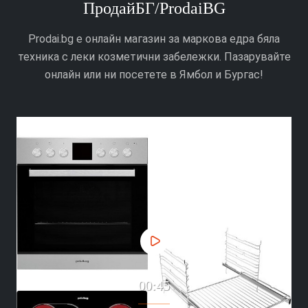
ПродайБГ/ProdaiBG
Prodai.bg е онлайн магазин за маркова едра бяла
техника с леки козметични забележки. Пазарувайте
онлайн или ни посетете в Ямбол и Бургас!
00:45