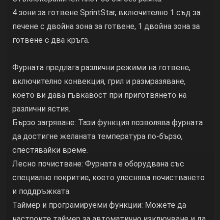
4 зони за готвене SprintStar, включително 1 съд за
печене с двойна зона за готвене, 1 двойна зона за
готвене с два кръга.
Фурната предлага различни режими на готвене,
включително конвекция, грил и размразяване,
което ви дава гъвкавост при приготвянето на
различни ястия.
Бързо загряване: Тази функция позволява фурната
да достигне желаната температура по-бързо,
спестявайки време.
Лесно почистване: Фурната е оборудвана със
специално покритие, което улеснява почистването
и поддръжката.
Таймер и програмируеми функции: Можете да
настроите таймер за автоматично изключване и да