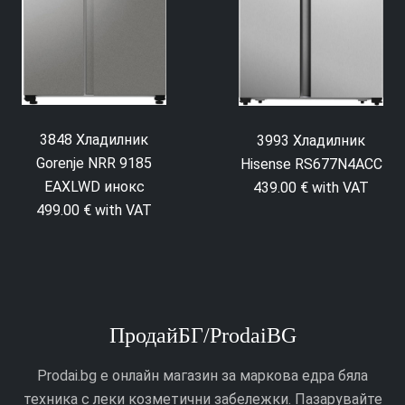
3848 Хладилник
3993 Хладилник
Gorenje NRR 9185
Hisense RS677N4ACC
EAXLWD инокс
439.00 € with VAT
499.00 € with VAT
ПродайБГ/ProdaiBG
Prodai.bg е онлайн магазин за маркова едра бяла
техника с леки козметични забележки. Пазарувайте