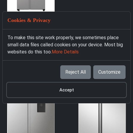
Cookies & Privacy
5016 Хладилник Side
by side Hisense
5173 Хладилник
To make this site work properly, we sometimes place
RS5P535NTCE Side-
Side-By-Side
small data files called cookies on your device. Most big
By-Side - код 5016 -
Wolkenstein
websites do this too.
More Details
799Е
WSBS518NFWDEIX
799.00 € with VAT
599.00 € with VAT
Reject All
Customize
Accept