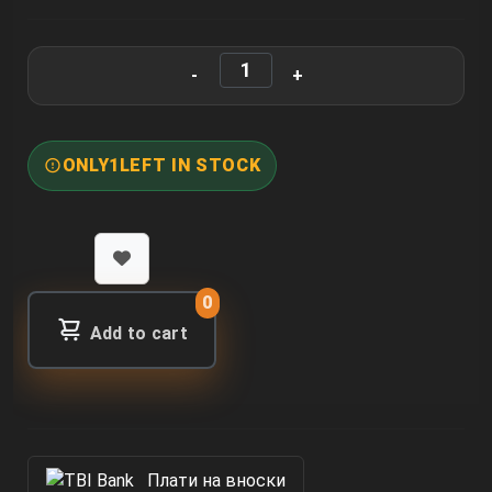
ONLY
1
LEFT IN STOCK
0
Add to cart
Πлати на вноски