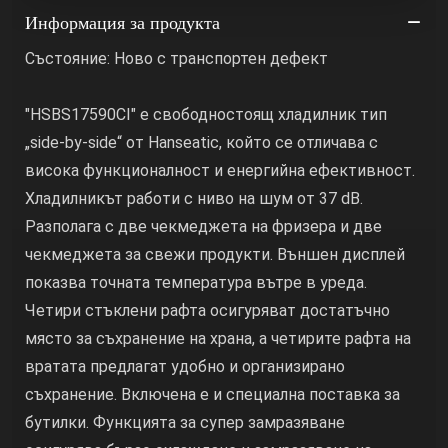
Информация за продукта
Състояние: Ново с транспортен дефект
"HSBS17590CI" е свободностоящ хладилник тип
„side-by-side“ от Hanseatic, който се отличава с
висока функционалност и енергийна ефективност.
Хладилникът работи с ниво на шум от 37 dB.
Разполага с две чекмеджета на фризера и две
чекмеджета за свежи продукти. Външен дисплей
показва точната температура вътре в уреда.
Четири стъклени рафта осигуряват достатъчно
място за съхранение на храна, а четирите рафта на
вратата предлагат удобно и организирано
съхранение. Включена е и специална поставка за
бутилки. Функцията за супер замразяване