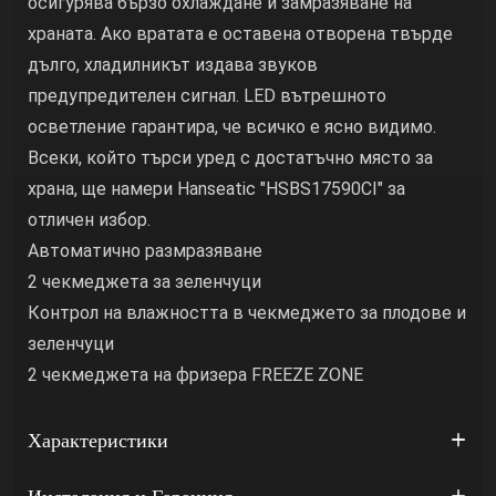
осигурява бързо охлаждане и замразяване на
храната. Ако вратата е оставена отворена твърде
дълго, хладилникът издава звуков
предупредителен сигнал. LED вътрешното
осветление гарантира, че всичко е ясно видимо.
Всеки, който търси уред с достатъчно място за
храна, ще намери Hanseatic "HSBS17590CI" за
отличен избор.
Автоматично размразяване
2 чекмеджета за зеленчуци
Контрол на влажността в чекмеджето за плодове и
зеленчуци
2 чекмеджета на фризера FREEZE ZONE
Характеристики