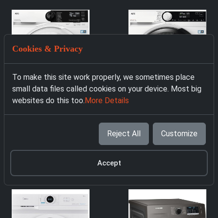
Cookies & Privacy
To make this site work properly, we sometimes place
small data files called cookies on your device. Most big
websites do this too.
More Details
Reject All
Customize
4418 Пералня AEG
4009 Пералня AEG
LR7A70690
LR6A65490 бял
329.00 € with VAT
459.00 € with VAT
Accept