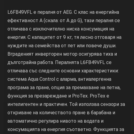
L6FB49VFL е пералня от AEG. С клас на енергийна
ефективност A (скала: от A до G), тази пералня се
отличава с изключително ниска консумация на
енергия. С капацитет от 9 кг, тя лесно отговаря на
нуждите на семейства от пет или повече души.
Вграденият инверторен мотор осигурява тиха и
дълготрайна работа. Пералнята L6FB49VFL се
отличава със следните основни характеристики:
система Aqua Control с аларма, антиалергенна
програма за пране, опция за премахване на петна,
функция за презареждане и ProTex. ProTex е
интелигентен и практичен. Той използва сензори за
откриване на количеството пране в барабана и
автоматично регулира нивото на водата и
консумацията на енергия съответно. Функцията за