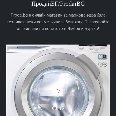
ПродайБГ/ProdaiBG
Prodai.bg е онлайн магазин за маркова едра бяла
техника с леки козметични забележки. Пазарувайте
онлайн или ни посетете в Ямбол и Бургас!
00:45