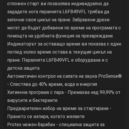
отложен старт ви позволява индивидуално да
зададете кога пералнята L6FB49VFL трябва да
започне своя цикъл на пране. Забравени дрехи
могат да бъдат добавени по време на програмата с
помощта на удобната функция за презареждане.
Индикаторът за оставащо време ви показва с един
поглед колко време остава в текущия цикъл на
пране. Пералнята L6FB49VFL е оборудвана и с
детска защита.
Автоматичен контрол на силата на звука ProSense®
- Спестява до 40% време, вода и енергия
Хигиенна програма с пара - Премахва над 99,99% от
вирусите и бактериите
Предварителен избор на време за стартиране -
Прането се изпира, когато желаете
Protex нежен барабан - специална защита за