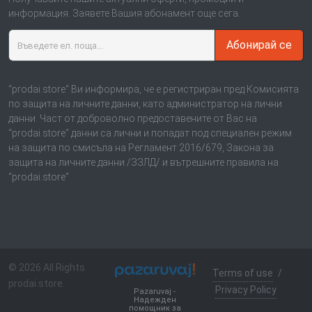
информация. Заявете Вашия абонамент още сега.
Абонирай се
“prodai.store“ Ви информира, че е регистриран пред Комисията
по защита на личните данни, като администратор на лични
данни. Част от доброволно предоставените от Вас на
“prodai.store“ данни са лични и попадат под специален режим
на защита по смисъла на Регламент 2016/679, Закона за
защита на личните данни /ЗЗЛД/ и вътрешните правила на
“prodai.store“
© 2026 All Rights
Terms of use
/
prodai.store.
Privacy Policy
Pazaruvaj -
Надежден
помощник за