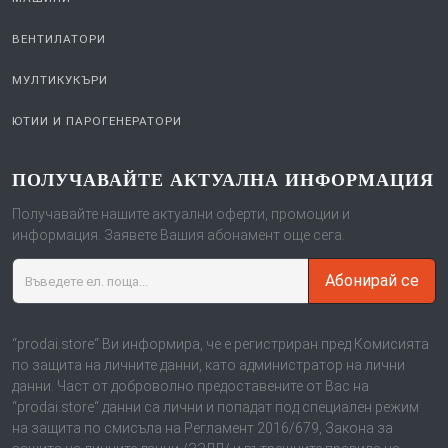
КУХНЕНСКИ РОБОТИ И
МАШИНИ
ВЕНТИЛАТОРИ
МУЛТИКУКЪРИ
ЮТИИ И ПАРОГЕНЕРАТОРИ
ПОЛУЧАВАЙТЕ АКТУАЛНА ИНФОРМАЦИЯ
Получавайте нашите актуални оферти, промоции и
информация. Заявете Вашия абонамент още сега.
Абонирай се
“prodai.store“ Ви информира, че е регистриран пред Комисията
по защита на личните данни, като администратор на лични
данни. Част от доброволно предоставените от Вас на
“prodai.store“ данни са лични и попадат под специален режим