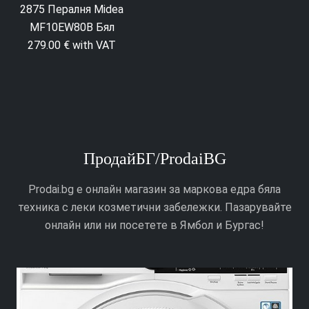
2875 Пералня Midea
2703 Пералня
MF10EW80B Бял
Samsung
279.00 € with VAT
WW70TA049AXEG
Черен
339.00 € with VAT
ПродайБГ/ProdaiBG
Prodai.bg е онлайн магазин за маркова едра бяла
техника с леки козметични забележки. Пазарувайте
онлайн или ни посетете в Ямбол и Бургас!