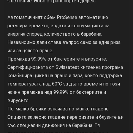
Състояние: Ново с транспортен дефект
Автоматичният обем ProSense автоматично
регулира времето, водата и консумацията на
енергия според количеството в барабана.
Независимо дали става въпрос само за една риза
или за цялото пране.
Премахва 99,99% от бактериите и вирусите:
Сертифицираната от Swissatest хигиенна програма
комбинира цикъл на пране и пара, който поддържа
температурата над 60°C за дълго време и по този
начин премахва над 99,99% от бактериите и
вирусите.
По-малко бръчки означава по-малко гладене:
Опцията за лесно гладене пере ризите и блузите ви
със специални движения на барабана. Тя