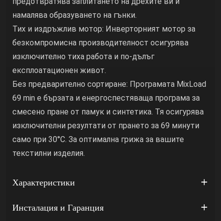
предотвратява заплитането на дрехите ви и
намалява образуването на гънки.
Тих и издръжлив мотор: Инверторният мотор за
безкомпромисна производителност осигурява
изключително тиха работа и по-дълъг
експлоатационен живот.
Без предварително сортиране: Програмата MixLoad
69 min е бързата и енергоспестяваща програма за
смесено пране от памук и синтетика. Тя осигурява
изключителни резултати от прането за 69 минути
само при 30°C. За оптимална грижа за вашите
текстилни изделия.
Характеристики
Инсталация и Гаранция