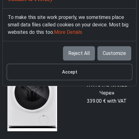
To make this site work properly, we sometimes place
4418 Пералня AEG
4009 Пералня AEG
small data files called cookies on your device. Most big
LR7A70690
LR6A65490 бял
websites do this too.
More Details
329.00 € with VAT
459.00 € with VAT
Reject All
Customize
Accept