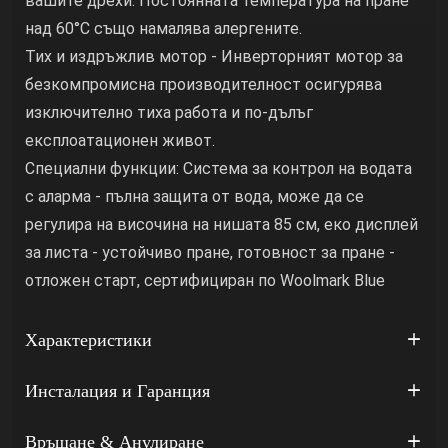
вашите дрехи. Постоянната температура на пране
над 60°C също намалява алергените.
Тих и издръжлив мотор - Инверторният мотор за
безкомпромисна производителност осигурява
изключително тиха работа и по-дълъг
експлоатационен живот.
Специални функции: Система за контрол на водата
с аларма - пълна защита от вода, може да се
регулира на височина на нишата 85 см, еко дисплей
за листа - устойчиво пране, готовност за пране -
отложен старт, сертифициран по Woolmark Blue
Характеристики
Инсталация и Гаранция
Връщане & Анулиране