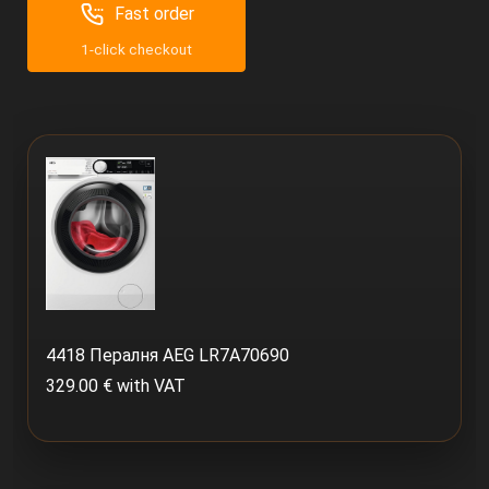
Fast order
1-click checkout
4418 Пералня AEG LR7A70690
329.00 € with VAT