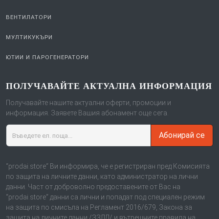
ВЕНТИЛАТОРИ
МУЛТИКУКЪРИ
ЮТИИ И ПАРОГЕНЕРАТОРИ
ПОЛУЧАВАЙТЕ АКТУАЛНА ИНФОРМАЦИЯ
Получавайте нашите актуални оферти, промоции и
информация. Заявете Вашия абонамент още сега.
Абонирай се
“prodai.store“ Ви информира, че е регистриран пред Комисията
по защита на личните данни, като администратор на лични
данни. Част от доброволно предоставените от Вас на
“prodai.store“ данни са лични и попадат под специален режим
на защита по смисъла на Регламент 2016/679, Закона за
защита на личните данни /ЗЗЛД/ и вътрешните правила на