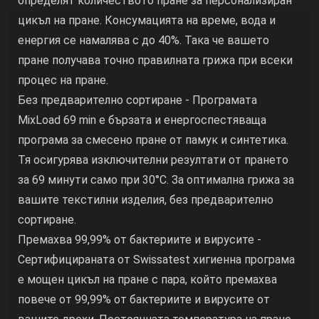
определят количеството пране за персонализиран
цикъл на пране. Консумацията на време, вода и
енергия се намалява с до 40%. Така че вашето
пране получава точно правилната грижа при всеки
процес на пране.
Без предварително сортиране - Програмата
MixLoad 69 min е бързата и енергоспестяваща
програма за смесено пране от памук и синтетика.
Тя осигурява изключителни резултати от прането
за 69 минути само при 30°C. За оптимална грижа за
вашите текстилни изделия, без предварително
сортиране.
Премахва 99,99% от бактериите и вирусите -
Сертифицираната от Swissatest хигиенна програма
е мощен цикъл на пране с пара, който премахва
повече от 99,99% от бактериите и вирусите от