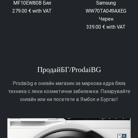
MF10EW80B Бял
Samsung
279.00 € with VAT
WW70TA049AXEG
Черен
339.00 € with VAT
ПродайБГ/ProdaiBG
Prodai.bg е онлайн магазин за маркова едра бяла
техника с леки козметични забележки. Пазарувайте
онлайн или ни посетете в Ямбол и Бургас!