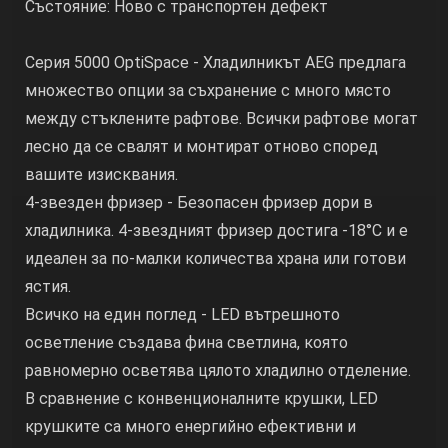
Състояние: Ново с транспортен дефект
Серия 5000 OptiSpace - Хладилникът AEG предлага
множество опции за съхранение с много място
между стъклените рафтове. Всички рафтове могат
лесно да се свалят и монтират отново според
вашите изисквания.
4-звезден фризер - Безопасен фризер дори в
хладилника. 4-звездният фризер достига -18°C и е
идеален за по-малки количества храна или готови
ястия.
Всичко на един поглед - LED вътрешното
осветление създава фина светлина, която
равномерно осветява цялото хладилно отделение.
В сравнение с конвенционалните крушки, LED
крушките са много енергийно ефективни и