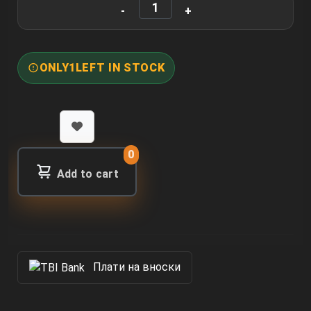
ONLY
1
LEFT IN STOCK
0
Add to cart
Πлати на вноски