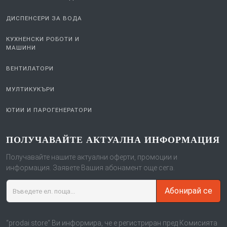
ДИСПЕНСЕРИ ЗА ВОДА
КУХНЕНСКИ РОБОТИ И
МАШИНИ
ВЕНТИЛАТОРИ
МУЛТИКУКЪРИ
ЮТИИ И ПАРОГЕНЕРАТОРИ
ПОЛУЧАВАЙТЕ АКТУАЛНА ИНФОРМАЦИЯ
Получавайте нашите актуални оферти, промоции и
информация. Заявете Вашия абонамент още сега.
Абонирай се
“prodai.store“ Ви информира, че е регистриран пред Комисията