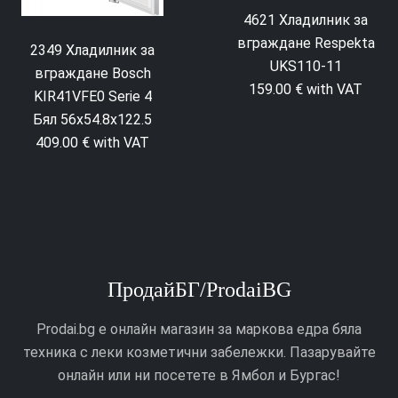
4621 Хладилник за
вграждане Respekta
2349 Хладилник за
UKS110-11
вграждане Bosch
159.00 € with VAT
KIR41VFE0 Serie 4
Бял 56x54.8x122.5
409.00 € with VAT
ПродайБГ/ProdaiBG
Prodai.bg е онлайн магазин за маркова едра бяла
техника с леки козметични забележки. Пазарувайте
онлайн или ни посетете в Ямбол и Бургас!