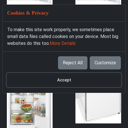
Cookies & Privacy
5235 Хладилник за
5484 Хладилник за
To make this site work properly, we sometimes place
вграждане AEG
вграждане AEG
small data files called cookies on your device. Most big
Electrolux
Electrolux
websites do this too.
More Details
TF5OS882ES
TF5OS882ES
439.00 € with VAT
449.00 € with VAT
Reject All
Customize
Accept