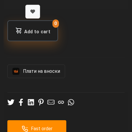
0
Add to cart
Πлати на вноски
Fast order