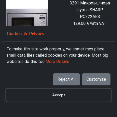
Cookies & Privacy
To make this site work properly, we sometimes place
small data files called cookies on your device. Most big
websites do this too.
More Details
181 Микровълнова
3291 Микровълнова
фурна за вграждане
фурна SHARP
NEFF H53W50N3 Сив
Reject All
Customize
PC322AES
209.00 € with VAT
129.00 € with VAT
Accept