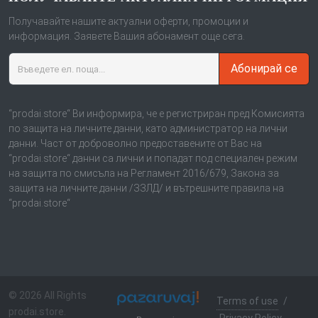
Получавайте нашите актуални оферти, промоции и
информация. Заявете Вашия абонамент още сега.
Абонирай се
“prodai.store“ Ви информира, че е регистриран пред Комисията
по защита на личните данни, като администратор на лични
данни. Част от доброволно предоставените от Вас на
“prodai.store“ данни са лични и попадат под специален режим
на защита по смисъла на Регламент 2016/679, Закона за
защита на личните данни /ЗЗЛД/ и вътрешните правила на
“prodai.store“
© 2026 All Rights
Terms of use
/
prodai.store.
Privacy Policy