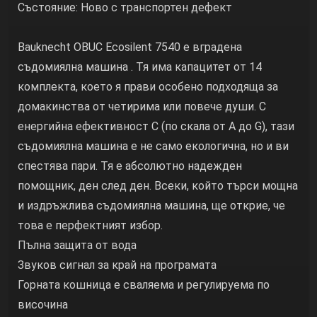
Състояние: Ново с транспортен дефект
Bauknecht OBUC Ecosilent 7540 е вградена
съдомиялна машина . Тя има капацитет от 14
комплекта, което я прави особено подходяща за
домакинства от четирима или повече души. С
енергийна ефективност C (по скала от A до G), тази
съдомиялна машина е не само екологична, но и ви
спестява пари. Тя е абсолютно надежден
помощник, ден след ден. Всеки, който търси мощна
и издръжлива съдомиялна машина, ще открие, че
това е перфектният избор.
Пълна защита от вода
Звуков сигнал за край на програмата
Горната кошница е сваляема и регулируема по
височина