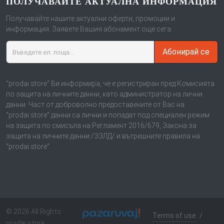
ПОЛУЧАВАЙТЕ АКТУАЛНА ИНФОРМАЦИЯ
Получавайте нашите актуални оферти, промоции и
информация. Заявете Вашия абонамент още сега.
Абонирай се
“prodai.store“ Ви информира, че е регистриран пред Комисията
по защита на личните данни, като администратор на лични
данни. Част от доброволно предоставените от Вас на
“prodai.store“ данни са лични и попадат под специален режим
на защита по смисъла на Регламент 2016/679, Закона за
защита на личните данни /ЗЗЛД/ и вътрешните правила на
“prodai.store“