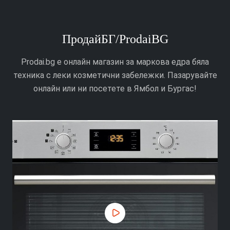
ПродайБГ/ProdaiBG
Prodai.bg е онлайн магазин за маркова едра бяла
техника с леки козметични забележки. Пазарувайте
онлайн или ни посетете в Ямбол и Бургас!