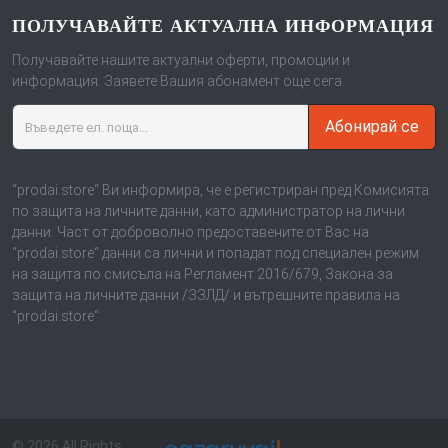
ПОЛУЧАВАЙТЕ АКТУАЛНА ИНФОРМАЦИЯ
Получавайте нашите актуални оферти, промоции и
информация. Заявете Вашия абонамент още сега.
Абонирай се
“prodai.store“ Ви информира, че е регистриран пред Комисията
по защита на личните данни, като администратор на лични
данни. Част от доброволно предоставените от Вас на
“prodai.store“ данни са лични и попадат под специален режим
на защита по смисъла на Регламент 2016/679, Закона за
защита на личните данни /ЗЗЛД/ и вътрешните правила на
“prodai.store“
© 2026 All Rights