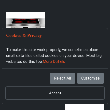
Cookies & Privacy
To make this site work properly, we sometimes place
small data files called cookies on your device. Most big
websites do this too.
More Details
5242 Фурна за
Reject All
Customize
вграждане с
котлони BAUKNECHT
Heko Swing
Accept
359.00 € with VAT