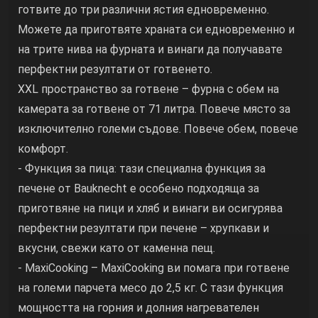
готвите до три различни ястия едновременно.
Можете да приготвяте храната си едновременно и
на трите нива на фурната и винаги да получавате
перфектни резултати от готвенето.
XXL пространство за готвене – фурна с обем на
камерата за готвене от 71 литра. Повече място за
изключително големи съдове. Повече обем, повече
комфорт.
- Функция за пица: тази специална функция за
печене от Bauknecht е особено подходяща за
приготвяне на пици и хляб и винаги ви осигурява
перфектни резултати при печене – хрупкави и
вкусни, свежи като от каменна пещ.
- MaxiCooking – MaxiCooking ви помага при готвене
на големи парчета месо до 2,5 кг. С тази функция
мощността на горния и долния нагревателен