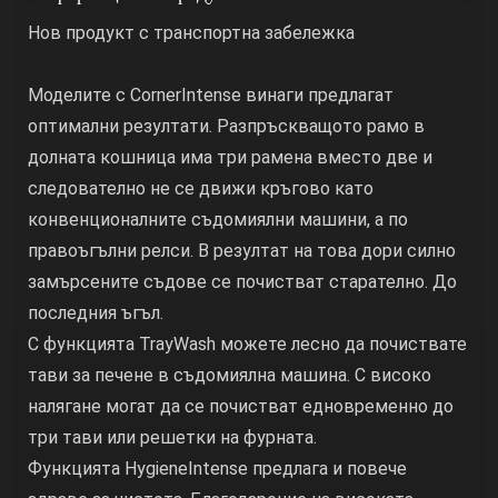
Нов продукт с транспортна забележка
Моделите с CornerIntense винаги предлагат
оптимални резултати. Разпръскващото рамо в
долната кошница има три рамена вместо две и
следователно не се движи кръгово като
конвенционалните съдомиялни машини, а по
правоъгълни релси. В резултат на това дори силно
замърсените съдове се почистват старателно. До
последния ъгъл.
С функцията TrayWash можете лесно да почиствате
тави за печене в съдомиялна машина. С високо
налягане могат да се почистват едновременно до
три тави или решетки на фурната.
Функцията HygieneIntense предлага и повече