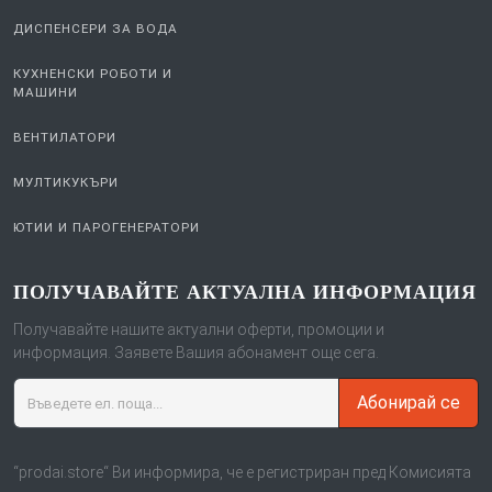
ДИСПЕНСЕРИ ЗА ВОДА
КУХНЕНСКИ РОБОТИ И
МАШИНИ
ВЕНТИЛАТОРИ
МУЛТИКУКЪРИ
ЮТИИ И ПАРОГЕНЕРАТОРИ
ПОЛУЧАВАЙТЕ АКТУАЛНА ИНФОРМАЦИЯ
Получавайте нашите актуални оферти, промоции и
информация. Заявете Вашия абонамент още сега.
Абонирай се
“prodai.store“ Ви информира, че е регистриран пред Комисията