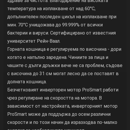
здраве за чистота. Благодарение на високата
температура на изплакване от над 60°C,
допълнителен последен цикъл на изплакване при
мин. 70°C унищожава до 99.999% от всички
бактерии и вируси. Сертифицирано от известния
университет Рейн-Ваал.
Горната кошница е регулируема по височина - дори
когато е напълно заредена. Чиниите за пица и
чашите с дълги дръжки вече не са проблем, съдове
с височина до 31 см могат лесно да се поставят в
долната кошница.
Безчетковият инверторен мотор ProSmart работи
чрез регулиране на скоростта на мотора. В
зависимост от настройката, инверторният мотор
ProSmart може да поддържа до осем различни
скорости и по този начин да изразходва по-малко