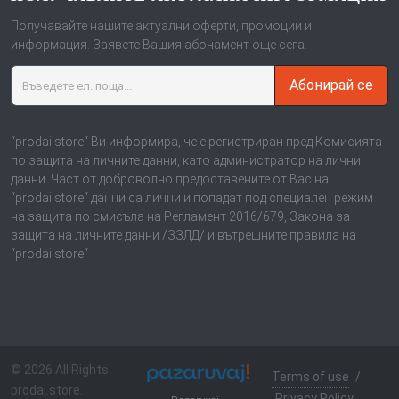
Получавайте нашите актуални оферти, промоции и
информация. Заявете Вашия абонамент още сега.
Абонирай се
“prodai.store“ Ви информира, че е регистриран пред Комисията
по защита на личните данни, като администратор на лични
данни. Част от доброволно предоставените от Вас на
“prodai.store“ данни са лични и попадат под специален режим
на защита по смисъла на Регламент 2016/679, Закона за
защита на личните данни /ЗЗЛД/ и вътрешните правила на
“prodai.store“
© 2026 All Rights
Terms of use
/
prodai.store.
Privacy Policy