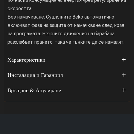
по-ниска консумация на енергия чрез регулиране на
скоростта.
Без намачкване: Сушилните Beko автоматично
включват фаза на защита от намачкване след края
на програмата. Нежните движения на барабана
разхлабват прането, така че гънките да се намалят.
Характеристики
Инсталация и Гаранция
Връщане & Анулиране