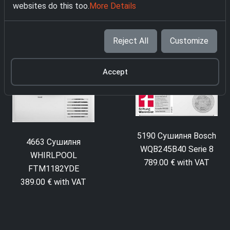
websites do this too.
More Details
Reject All
Customize
Accept
5190 Сушилня Bosch
4663 Сушилня
WQB245B40 Serie 8
WHIRLPOOL
789.00 € with VAT
FTM1182YDE
389.00 € with VAT