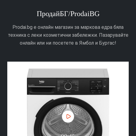
ПродайБГ/ProdaiBG
Prodai.bg е онлайн магазин за маркова едра бяла
техника с леки козметични забележки. Пазарувайте
онлайн или ни посетете в Ямбол и Бургас!
00:45