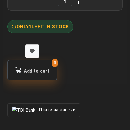
ONLY
1
LEFT IN STOCK
0
Add to cart
Πлати на вноски