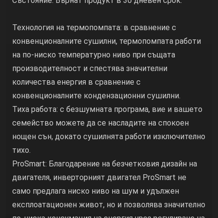
Състояние: Върнат продукт в 30 дневен срок.
Технология на термопомпата: в сравнение с
конвенционалните сушилни, термопомпата работи
на по-ниско температурно ниво при същата
производителност и спестява значителни
количества енергия в сравнение с
конвенционалните кондензационни сушилни.
Тиха работа: с безшумната програма, вие и вашето
семейство можете да се насладите на спокоен
нощен сън, докато сушилнята работи изключително
тихо.
ProSmart: Благодарение на безчетковия дизайн на
двигателя, инверторният двигател ProSmart не
само предлага ниско ниво на шум и удължен
експлоатационен живот, но и позволява значително