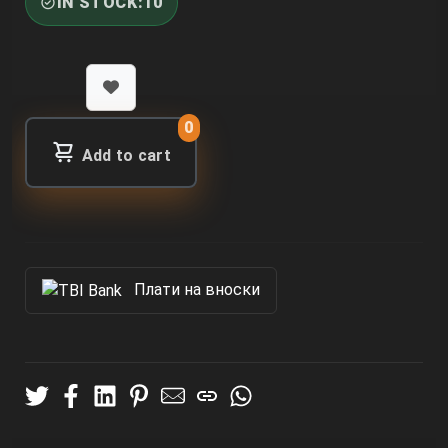
IN STOCK:
10
0
Add to cart
Πлати на вноски