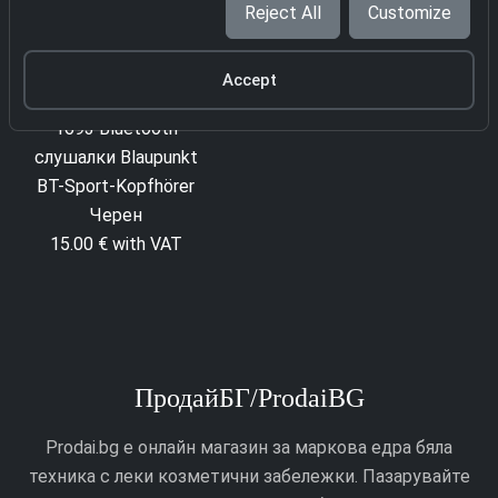
Reject All
Customize
Accept
1693 Bluetooth
1701 Bluetooth
слушалки Blaupunkt
слушалки Blaupunkt
BT-Sport-Kopfhörer
Noise Cancelling
Черен
Kopfhörer
15.00 € with VAT
25.00 € with VAT
ПродайБГ/ProdaiBG
Prodai.bg е онлайн магазин за маркова едра бяла
техника с леки козметични забележки. Пазарувайте