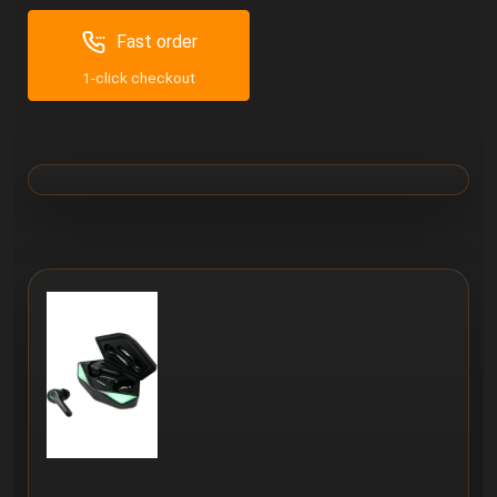
Fast order
1-click checkout