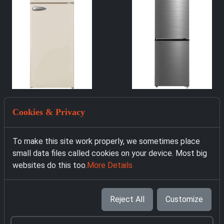
2769 Хладилник
1471 Хладилник с
Cookies & Privacy
Respekta KS144VC
фризер Midea
289.00 € with VAT
MDRB521MIC46A
To make this site work properly, we sometimes place
459.00 € with VAT
small data files called cookies on your device. Most big
websites do this too.
More Details
Reject All
Customize