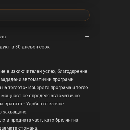
кта
дукт в 30 дневен срок
стие е изключителен успех, благодарение
 зададени автоматични програми.
 на теглото- Изберете програма и тегло
а мощност се определя автоматично.
на вратата - Удобно отваряне
о захващане.
ъкло в предната част, като брилянтна
даемата стомана.