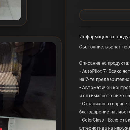
Информация за проду
Състояние: върнат про
Описание на продукта:
- AutoPilot 7- Всяко я
на 7-те предварително
- Автоматичен контрол
и оптималното ниво н
- Странично отваряне 
благодарение на лявот
- ColorGlass - Бяло ст
алтернатива на неръж