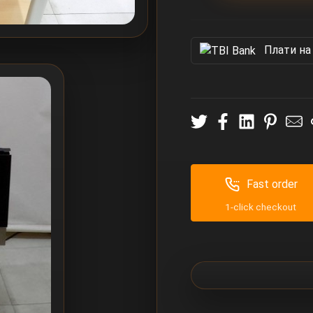
Πлати на
Fast order
1-click checkout