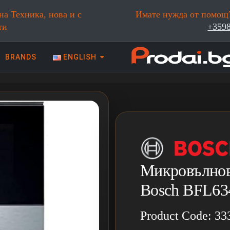
на Техника, нова и с
Имате нужда от помощ?
ти
+359
BRANDS
ENGLISH
 техника | Prodai.bg
Микровълнов
Bosch BFL6
Product Code: 33