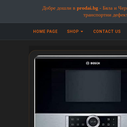
Добре дошли в
prodai.bg
- Бяла и Чер
транспортни дефек
HOME PAGE
SHOP
CONTACT US
Онлайн магазин за бяла и черна