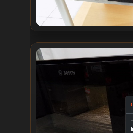
C
T
f