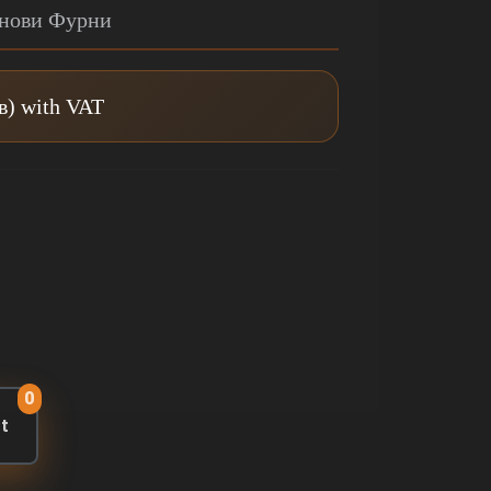
лнови Фурни
лв) with VAT
0
rt