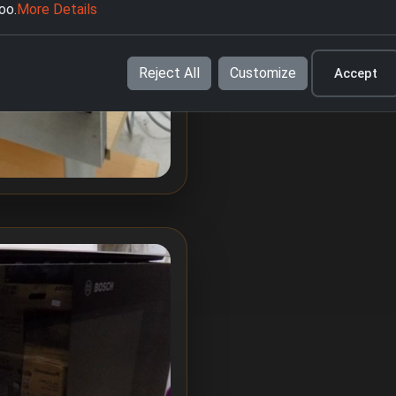
oo.
More Details
Reject All
Customize
Accept