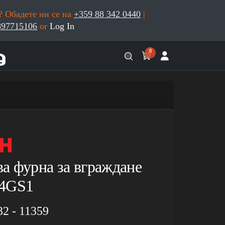
 Обадете ни се на
+359 88 342 0440
|
897715106
or
Log In
0
а фурна за вграждане
34GS1
32 - 11359