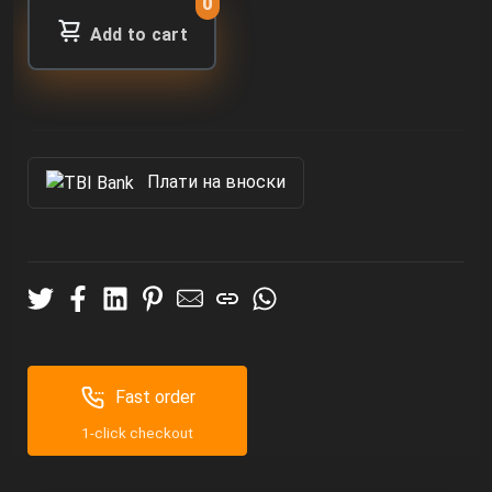
0
Add to cart
Πлати на вноски
Fast order
1-click checkout