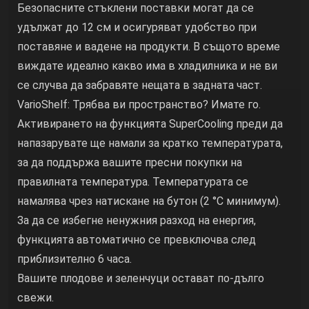
Безопасните стъклени поставки могат да се
удължат до 12 см и осигуряват удобство при
поставяне и вадене на продукти. В същото време
виждате идеално какво има в хладилника и не ви
се случва да забравяте нещата в задната част.
VarioShelf: Трябва ви пространство? Имате го.
Активирането на функцията SuperCooling преди да
напазарувате ще намали за кратко температурата,
за да поддържа вашите пресни покупки на
правилната температура. Температурата се
намалява чрез натискане на бутон (2 °C минимум).
За да се избегне ненужния разход на енергия,
функцията автоматично се превключва след
приблизително 6 часа.
Вашите плодове и зеленчуци остават по-дълго
свежи.