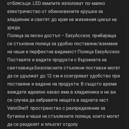
отблясъци. LED лампите използват по-малко
електричество от обикновените крушки за
хладилник и светят до края на жизнения цикъл на
уреда.
Полица за лесен достъп – EasyAccess: прибираща
се стъклена полица за удобно поставяне/вземане
на чаши и перфектна видимост.Полица EasyAccess:
Поставяте и вадите продукти с бързината на
светкавица.Безопасните стъклени поставки могат
да се удължат до 12 см и осигуряват удобство при
поставяне и вадене на продукти. В същото време
виждате идеално какво има в хладилника и не ви
се случва да забравяте нещата в задната част.
VarioShelf: пространство с разпределение за
бутилки и чаши на стъклените полици, които могат
да се разделят и плъзгат отдолу.