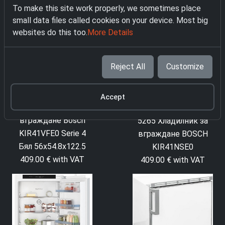
To make this site work properly, we sometimes place
small data files called cookies on your device. Most big
websites do this too.
More Details
Reject All
Customize
Accept
2349 Хладилник за
вграждане Bosch
5265 Хладилник за
KIR41VFE0 Serie 4
вграждане BOSCH
Бял 56x54.8x122.5
KIR41NSE0
409.00 € with VAT
409.00 € with VAT