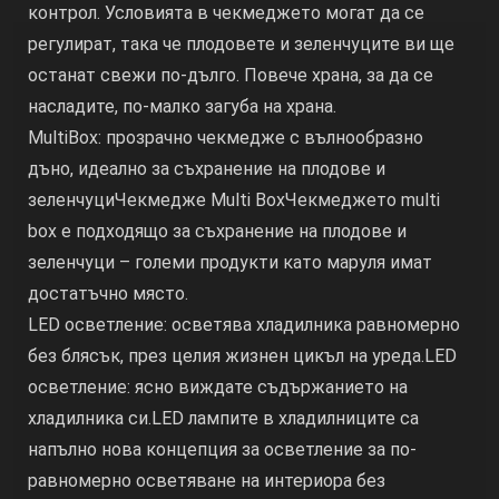
контрол. Условията в чекмеджето могат да се
регулират, така че плодовете и зеленчуците ви ще
останат свежи по-дълго. Повече храна, за да се
насладите, по-малко загуба на храна.
MultiBox: прозрачно чекмедже с вълнообразно
дъно, идеално за съхранение на плодове и
зеленчуциЧекмедже Multi BoxЧекмеджето multi
box е подходящо за съхранение на плодове и
зеленчуци – големи продукти като маруля имат
достатъчно място.
LED осветление: осветява хладилника равномерно
без блясък, през целия жизнен цикъл на уреда.LED
осветление: ясно виждате съдържанието на
хладилника си.LED лампите в хладилниците са
напълно нова концепция за осветление за по-
равномерно осветяване на интериора без