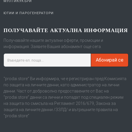
МУЛТИКУКЪРИ
ЮТИИ И ПАРОГЕНЕРАТОРИ
ПОЛУЧАВАЙТЕ АКТУАЛНА ИНФОРМАЦИЯ
Получавайте нашите актуални оферти, промоции и
информация. Заявете Вашия абонамент още сега.
Абонирай се
“prodai.store“ Ви информира, че е регистриран пред Комисията
по защита на личните данни, като администратор на лични
данни. Част от доброволно предоставените от Вас на
“prodai.store“ данни са лични и попадат под специален режим
на защита по смисъла на Регламент 2016/679, Закона за
защита на личните данни /ЗЗЛД/ и вътрешните правила на
“prodai.store“