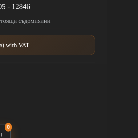
05 - 12846
стоящи съдомиялни
лв) with VAT
0
rt