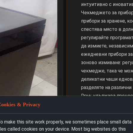
интуитивно с иноватив
Чекмеджето за прибори
прибори за хранене, к
спестява място в долн
регулирайте програмат
да измиете, независим
ежедневни прибори за
зоново измиване: регу
чекмедже, така че мо
деликатни чаши едновр
разделяте на различни
Dry+: удължава процес
подобряване на ефект
ookies & Privacy
позволява ви да миете
чаши, независимо от в
o make this site work properly, we sometimes place small data
iles called cookies on your device. Most big websites do this
регулирането на височ