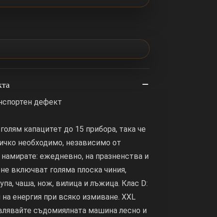
кта
анспортен дефект
 голям капацитет до 15 прибора, така че
ичко необходимо, независимо от
е намирате: ежедневно, на празненства и
ене включват голяма плоска чиния,
супа, чаша, нож, вилица и лъжица. Клас D:
на енергия при всяко измиване. XXL
равлявайте съдомиялната машина лесно и