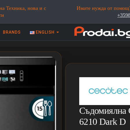
на Техника, нова и с
Имате нужда от помощ?
ти
+359
BRANDS
ENGLISH
 техника | Prodai.bg
Съдомиялна C
6210 Dark D