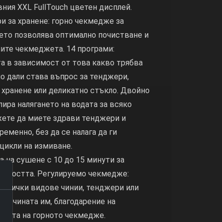
ния XXL FullTouch цветен дисплей.
 за хранене: горно чекмедже за
оето позволява оптимално почистване и
ите чекмеджета. 14 програми:
а в зависимост от това какво трябва
о дали става въпрос за тенджери,
 хранене или деликатно стъкло. Двойно
лира налягането на водата за всяко
жете да миете здрави тенджери и
еменно, без да се налага да ги
 цикли на измиване.
а на сушене с 10 до 15 минути за
ивността. Регулируемо чекмедже:
 всички видове чинии, тенджери или
исочината им, благодарение на
ината на горното чекмедже.