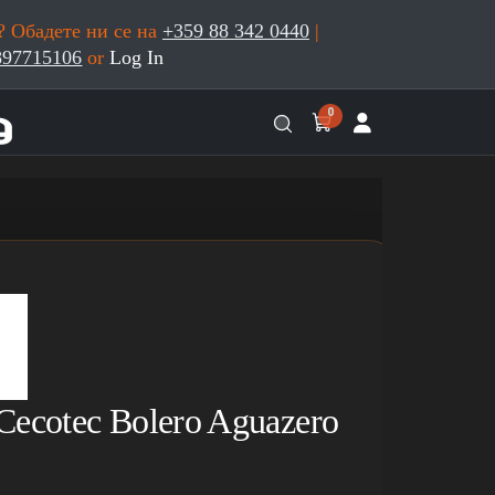
 Обадете ни се на
+359 88 342 0440
|
897715106
or
Log In
0
ecotec Bolero Aguazero