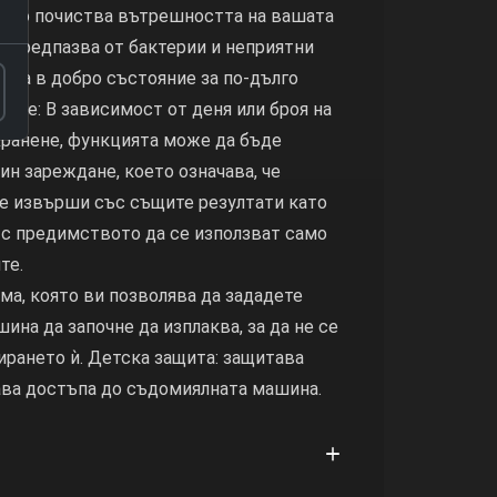
която почиства вътрешността на вашата
 предпазва от бактерии и неприятни
ржа в добро състояние за по-дълго
ане: В зависимост от деня или броя на
хранене, функцията може да бъде
ин зареждане, което означава, че
е извърши със същите резултати като
 с предимството да се използват само
те.
ма, която ви позволява да зададете
ина да започне да изплаква, за да не се
ирането ѝ. Детска защита: защитава
ава достъпа до съдомиялната машина.