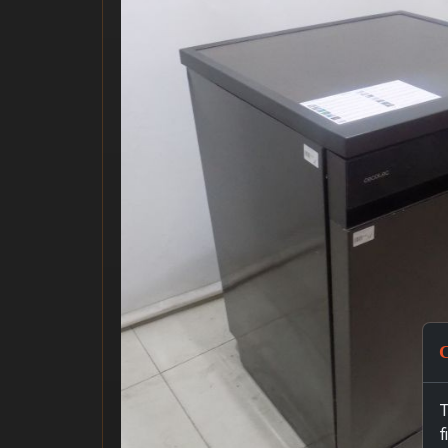
C
T
f