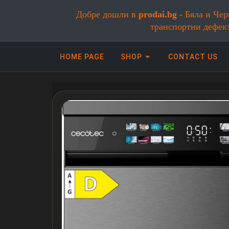
Добре дошли в
prodai.bg
- Бяла и Чер
транспортни дефек
HOME PAGE
SHOP
CONTACT US
Онлайн магазин за бяла и черна