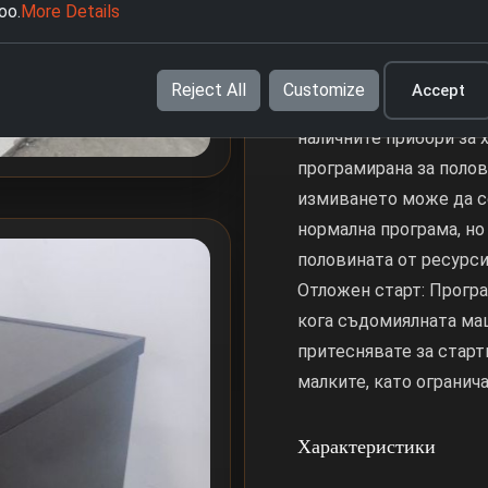
oo.
More Details
AutoClean: програма, 
съдомиялна машина и я
миризми, като я поддъ
Reject All
Customize
Accept
време. Половин зарежд
наличните прибори за 
програмирана за полов
измиването може да с
нормална програма, но
половината от ресурси
Отложен старт: Програ
кога съдомиялната маш
притеснявате за старт
малките, като огранич
Характеристики