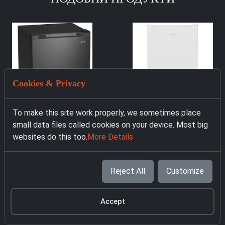
Cookies & Privacy
To make this site work properly, we sometimes place
small data files called cookies on your device. Most big
websites do this too.
More Details
Reject All
Customize
5118 Фризер
BomannGS 7340
4637 Фризер CHIQ
Accept
269.00 € with VAT
FSD160D4E
259.00 € with VAT