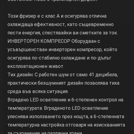
Този фризер е с клас А и осигурява отлична
охлаждаща ефективност, като същевременно
пести енергия, спестявайки ви сметките за ток.
ИНВЕРТОРЕН КОМПРЕСОР Оборудван с
усъвършенстван инверторен компресор, който
осигурява по-стабилно охлаждане и по-дълъг
експлоатационен живот.
Тих дизайн: С работен шум от само 41 децибела,
практически безшумният дизайн позволява тиха
среда във всяка ситуация.
Вградено LED осветление и 6-степенен контрол на
температурата: Вграденото LED осветление
улеснява използването през нощта, а 6-степенната
температурна настройка отговаря на изискванията
за съхранение на различни храни.