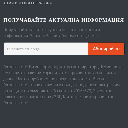
ЮТИИ И ПАРОГЕНЕРАТОРИ
ПОЛУЧАВАЙТЕ АКТУАЛНА ИНФОРМАЦИЯ
Получавайте нашите актуални оферти, промоции и
информация. Заявете Вашия абонамент още сега.
Абонирай се
“prodai.store“ Ви информира, че е регистриран пред Комисията
по защита на личните данни, като администратор на лични
данни. Част от доброволно предоставените от Вас на
“prodai.store“ данни са лични и попадат под специален режим
на защита по смисъла на Регламент 2016/679, Закона за
защита на личните данни /ЗЗЛД/ и вътрешните правила на
“prodai.store“