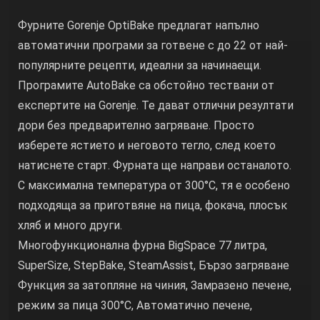
Фурните Gorenje OptiBake предлагат напълно
автоматични програми за готвене с до 22 от най-
популярните рецепти, идеални за начинаещи.
Програмите AutoBake са обстойно тествани от
експертите на Gorenje. Те дават отлични резултати
дори без предварително загряване. Просто
изберете ястието и неговото тегло, след което
натиснете старт. Фурната ще направи останалото.
С максимална температура от 300°C, тя е особено
подходяща за приготвяне на пица, фокача, плосък
хляб и много други.
Многофункционална фурна BigSpace 77 литра,
SuperSize, StepBake, SteamAssist, Бързо загряване
Функция за затопляне на чиния, Замразено печене,
режим за пица 300°C, Автоматично печене,