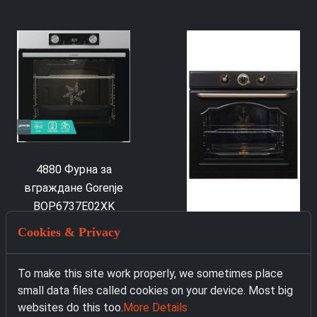
4880 Фурна за
вграждане Gorenje
BOP6737E02XK
279.00 € with VAT
Cookies & Privacy
5282 Фурна за
вграждане GORENJE
To make this site work properly, we sometimes place
BOS67371CLB
small data files called cookies on your device. Most big
559.00 € with VAT
websites do this too.
More Details