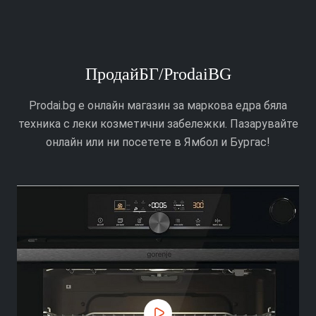
ПродайБГ/ProdaiBG
Prodai.bg е онлайн магазин за маркова едра бяла
техника с леки козметични забележки. Пазарувайте
онлайн или ни посетете в Ямбол и Бургас!