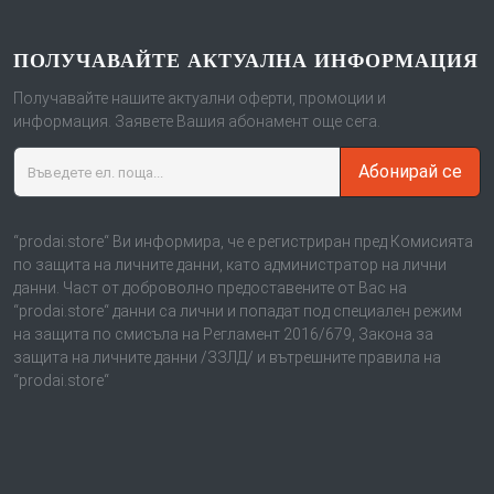
ПОЛУЧАВАЙТЕ АКТУАЛНА ИНФОРМАЦИЯ
Получавайте нашите актуални оферти, промоции и
информация. Заявете Вашия абонамент още сега.
Абонирай се
“prodai.store“ Ви информира, че е регистриран пред Комисията
по защита на личните данни, като администратор на лични
данни. Част от доброволно предоставените от Вас на
“prodai.store“ данни са лични и попадат под специален режим
на защита по смисъла на Регламент 2016/679, Закона за
защита на личните данни /ЗЗЛД/ и вътрешните правила на
“prodai.store“