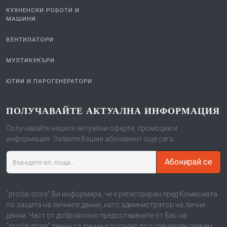
КУХНЕНСКИ РОБОТИ И
МАШИНИ
ВЕНТИЛАТОРИ
МУЛТИКУКЪРИ
ЮТИИ И ПАРОГЕНЕРАТОРИ
ПОЛУЧАВАЙТЕ АКТУАЛНА ИНФОРМАЦИЯ
Получавайте нашите актуални оферти, промоции и
информация. Заявете Вашия абонамент още сега.
Абонирай се
“prodai.store“ Ви информира, че е регистриран пред Комисията
по защита на личните данни, като администратор на лични
данни. Част от доброволно предоставените от Вас на
“prodai.store“ данни са лични и попадат под специален режим