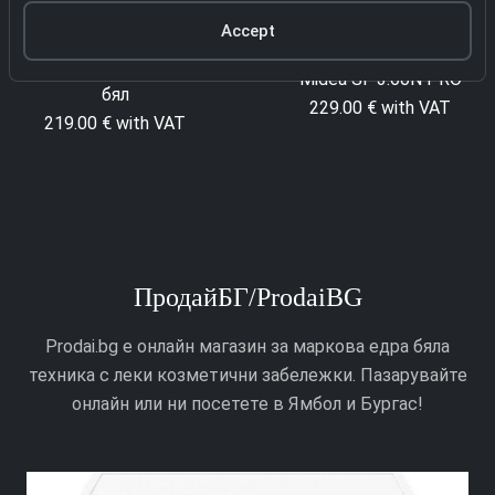
Accept
3872 Съдомиялна
4391 Съдомиялна
Respekta GSPS60V
Midea SF 3.60N PRO
бял
229.00 € with VAT
219.00 € with VAT
ПродайБГ/ProdaiBG
Prodai.bg е онлайн магазин за маркова едра бяла
техника с леки козметични забележки. Пазарувайте
онлайн или ни посетете в Ямбол и Бургас!