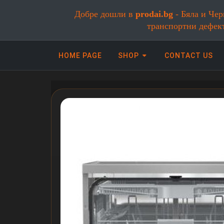
Добре дошли в
prodai.bg
- Бяла и Чер
транспортни дефек
HOME PAGE
SHOP
CONTACT US
Онлайн магазин за бяла и черна