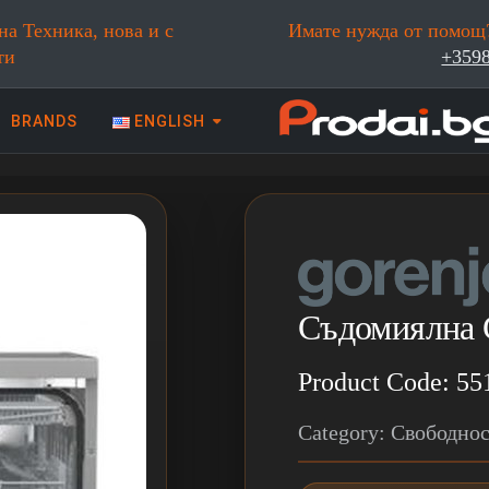
на Техника, нова и с
Имате нужда от помощ?
ти
+359
BRANDS
ENGLISH
 техника | Prodai.bg
Съдомиялна
Product Code: 55
Category: Свободно