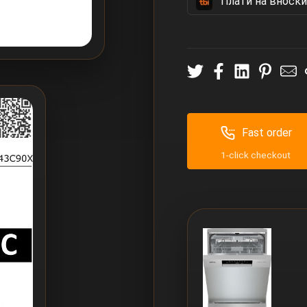
Πлати на вноски
Fast order
1-click checkout