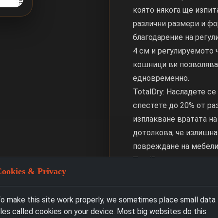
която някога ще изпит
различни размери и ф
благодарение на регул
4 см и регулируемото 
кошници ви позволява 
едновременно.
TotalDry: Насладете с
спестете до 20% от ра
изплакване вратата на
дотолкова, че излишна
повреждане на мебелит
TotalDry вече не е ну
ookies & Privacy
имате повече време за
Автоматични програми:
o make this site work properly, we sometimes place small data
колко замърсени са ва
iles called cookies on your device. Most big websites do this
до 50% енергия. Специ