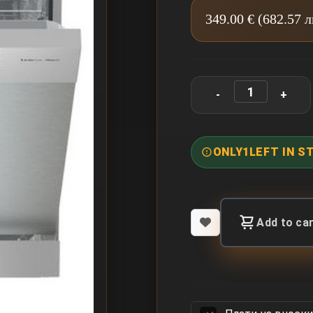
349.00 € (682.57 
ONLY
1
LEFT IN S
Add to ca