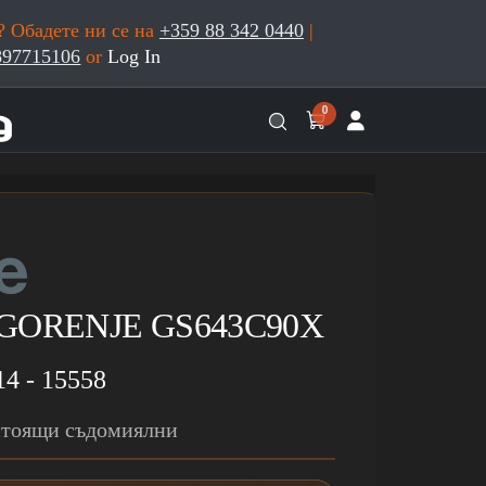
 Обадете ни се на
+359 88 342 0440
|
897715106
or
Log In
0
 GORENJE GS643C90X
14 - 15558
стоящи съдомиялни