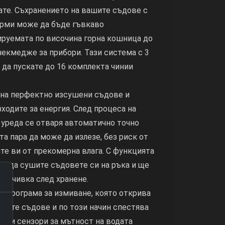
ате. Съхранението на вашите съдове с
орми може да бъде гъвкаво
ируемата по височина горна кошница до
чекмедже за прибори. Тази система с 3
да пускате до 16 комплекта чинии
е на перфектно изсушени съдове и
зходите за енергия. След процеса на
 уреда се отваря автоматично точно
та пара да може да излезе, без риск от
е ви от прекомерна влага. С функцията
жно да сушите съдовете си на ръка и ще
 почивка след хранене.
 Програма за измиване, която открива
шите съдове и по този начин спестява
ални сензори за мътност на водата