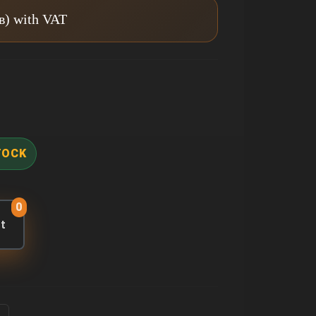
лв) with VAT
TOCK
0
rt