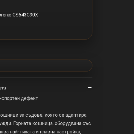
orenje GS643C90X
кта
анспортен дефект
 кошници за съдове, която се адаптира
ужди. Горната кошница, оборудвана със
лява най-тихата и плавна настройка,