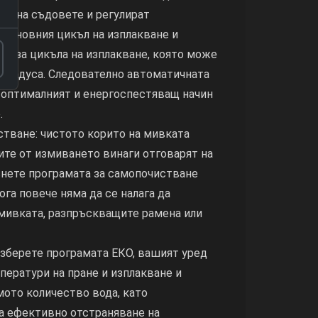
то на съдовете и регулират
 основния цикъл на изплакване и
та за цикъла на изплакване, която може
 градуса. Следователно автоматичната
-оптималният и енергоспестяващ начин
.
стване: чистото корито на мивката
тите от измиването винаги отговарят на
снете програмата за самопочистване
га повече няма да се налага да
 мивката, разпръскващите рамена или
изберете програмата ЕКО, вашият уред
ператури на пране и изплакване и
ото количество вода, като
 ефективно отстраняване на