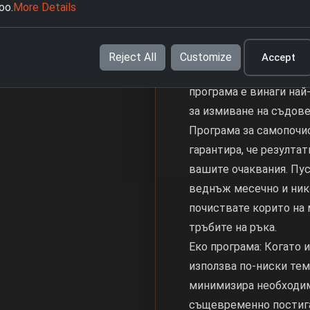
oo.
More Details
откриват замърсяване
продължителността на
температурата на вода
Reject All
Customize
Accept
да бъде между 45 и 65
програма е винаги най
за измиване на съдове
Програма за самопочи
гарантира, че резулта
вашите очаквания. Пу
веднъж месечно и нико
почиствате корито на
тръбите на ръка.
Еко програма: Когато 
използва по-ниски тем
минимизира необходим
същевременно постига