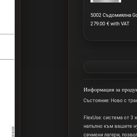
5002 Съдомиялна G
279.00 € with VAT
Информация за проду
Състояние: Ново с тр
FlexUse: система от 3
напълно към вашите н
сачмени лагери, позво