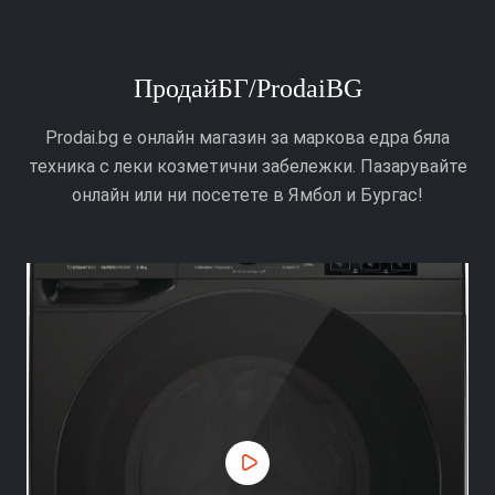
ПродайБГ/ProdaiBG
Prodai.bg е онлайн магазин за маркова едра бяла
техника с леки козметични забележки. Пазарувайте
онлайн или ни посетете в Ямбол и Бургас!