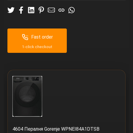
Fast order
1-click checkout
4604 Пералня Gorenje WPNEI84A1DTSB