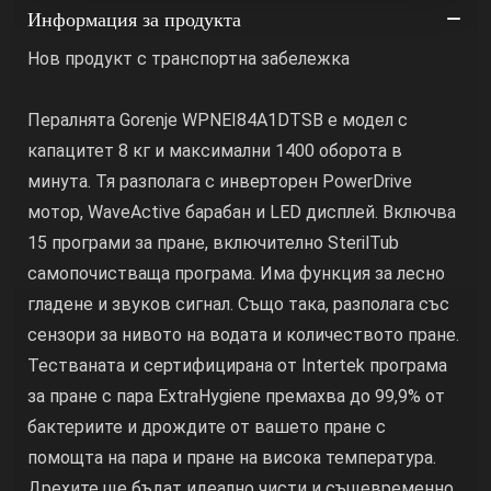
Информация за продукта
Нов продукт с транспортна забележка
Пералнята Gorenje WPNEI84A1DTSB е модел с
капацитет 8 кг и максимални 1400 оборота в
минута. Тя разполага с инверторен PowerDrive
мотор, WaveActive барабан и LED дисплей. Включва
15 програми за пране, включително SterilTub
самопочистваща програма. Има функция за лесно
гладене и звуков сигнал. Също така, разполага със
сензори за нивото на водата и количеството пране.
Тестваната и сертифицирана от Intertek програма
за пране с пара ExtraHygiene премахва до 99,9% от
бактериите и дрождите от вашето пране с
помощта на пара и пране на висока температура.
Дрехите ще бъдат идеално чисти и същевременно