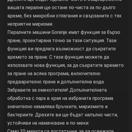
вашата пералня ще остане по-чиста за по-дълго
време, без микробни отлагания и свързаните с тях
неприятни миризми.
Пералните машини Gorenje имат функция за бързо
пране, проектирана точно за тази ситуация. Тази
функция ви предлага възможност да съкратите
времето за пране. С тази функция можете да
използвате нова функция, за да съкратите времето
за пране на всяка програма, включително
предварително пране и допълнителна вода.
Забравете за омекотителя! Допълнителната
обработка с пара в края на избраната програма
значително намалява бръчките, миризмите и
бактериите. Дрехите ви ще бъдат напълно чисти,
устойчиви на намачкване и по-меки.
Само 20 минути са достатъчни, за да освежите