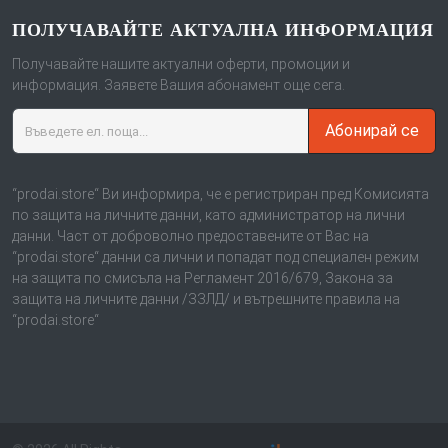
ПОЛУЧАВАЙТЕ АКТУАЛНА ИНФОРМАЦИЯ
Получавайте нашите актуални оферти, промоции и
информация. Заявете Вашия абонамент още сега.
Абонирай се
“prodai.store“ Ви информира, че е регистриран пред Комисията
по защита на личните данни, като администратор на лични
данни. Част от доброволно предоставените от Вас на
“prodai.store“ данни са лични и попадат под специален режим
на защита по смисъла на Регламент 2016/679, Закона за
защита на личните данни /ЗЗЛД/ и вътрешните правила на
“prodai.store“