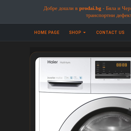
Добре дошли в
prodai.bg
- Бяла и Чер
транспортни дефек
HOME PAGE
SHOP
CONTACT US
Онлайн магазин за бяла и черна