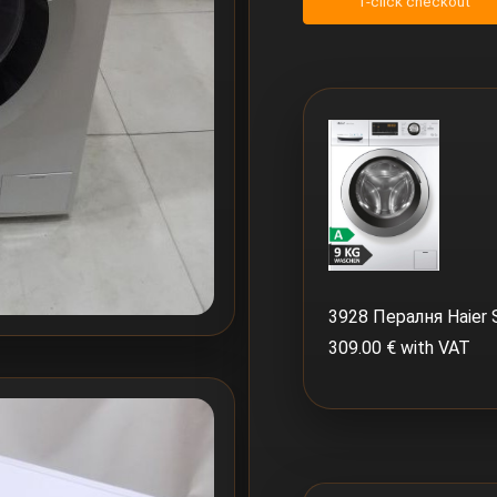
1-click checkout
3928 Пералня Haier
309.00 € with VAT