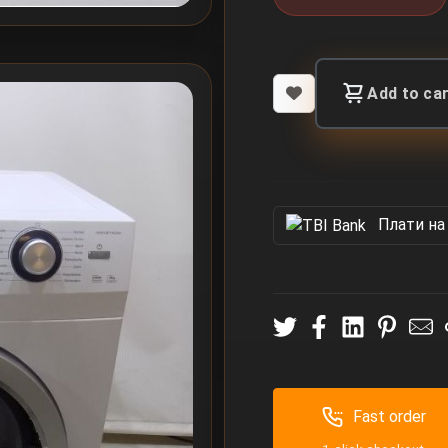
Add to ca
Πлати на
Fast order