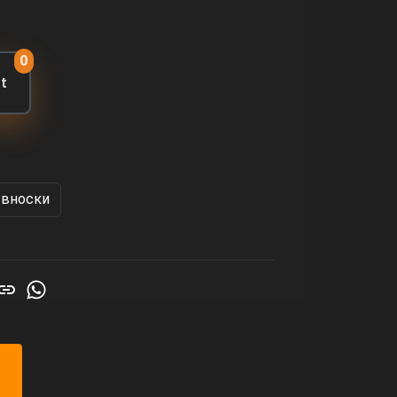
0
rt
 вноски