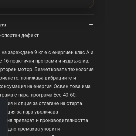
кта
анспортен дефект
на зареждане 9 кг е с енергиен клас А и
 с 16 практични програми и издръжлив,
рторен мотор. Безчетковата технология
риенето, понижава вибрациите и
онсумация на енергия. Освен това има
грама с пара, програма Eco 40-60,
огия и опция за отлагане на старта.
нкция за пара увеличава
илния препарат и производителността
адеждно премахва упорити