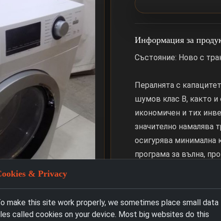
Информация за проду
Състояние: Ново с тр
Пералнята с капацитет 
шумов клас B, както и
икономичен и тих инве
значително намалява т
осигурява минимална к
програма за вълна, про
антибактериална технол
ookies & Privacy
Превключващата се фу
ефективността на пер
o make this site work properly, we sometimes place small data
на пране с до 13% и н
iles called cookies on your device. Most big websites do this