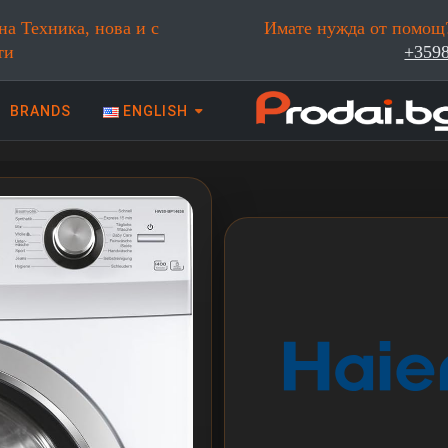
на Техника, нова и с
Имате нужда от помощ?
ти
+359
BRANDS
ENGLISH
 техника | Prodai.bg