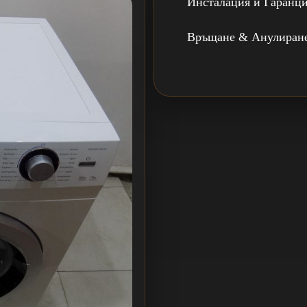
Инсталация и Гаранц
Връщане & Анулиран