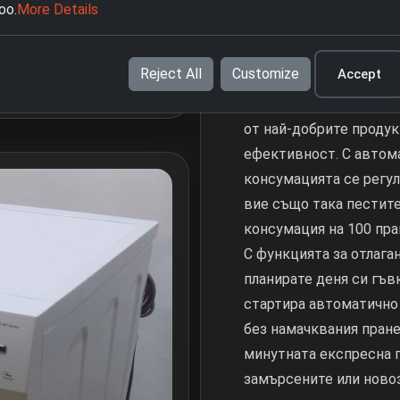
замърсявания, мазнина
oo.
More Details
антибактериалните ман
върху чувствителните 
Reject All
Customize
Accept
предотвратява с над 
Устойчива и икономична
от най-добрите продук
ефективност. С автом
консумацията се регу
вие също така пестите
консумация на 100 пран
С функцията за отлаган
планирате деня си гъв
стартира автоматично 
без намачквания пране.
минутната експресна п
замърсените или ново