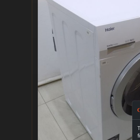
C
T
f