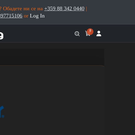
 Обадете ни се на
+359 88 342 0440
|
897715106
or
Log In
0