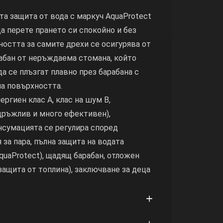
та защита от вода с маркуч AquaProtect
да перете прането си спокойно и без
ността за самите дрехи се осигурява от
абан от неръждаема стомана, който
да се плъзгат плавно през барабана с
а повърхността.
ргиен клас A, клас на шум B,
дръжлив и много ефективен),
нсумацията се регулира според
 за пара, пълна защита на водата
AquaProtect), щадящ барабан, отложен
защита от топлина), заключване за деца