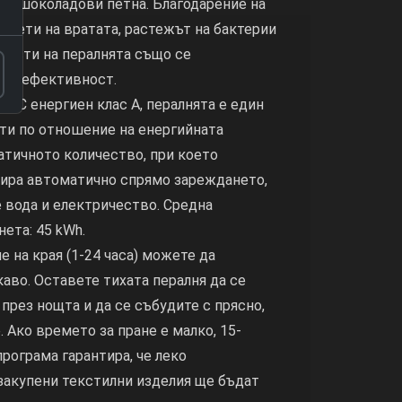
 и шоколадови петна. Благодарение на
шети на вратата, растежът на бактерии
части на пералнята също се
99% ефективност.
: С енергиен клас А, пералнята е един
ти по отношение на енергийната
атичното количество, при което
лира автоматично спрямо зареждането,
 вода и електричество. Средна
ета: 45 kWh.
е на края (1-24 часа) можете да
каво. Оставете тихата пералня да се
през нощта и да се събудите с прясно,
 Ако времето за пране е малко, 15-
рограма гарантира, че леко
закупени текстилни изделия ще бъдат