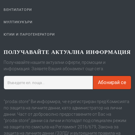
ВЕНТИЛАТОРИ
МУЛТИКУКЪРИ
ЮТИИ И ПАРОГЕНЕРАТОРИ
ПОЛУЧАВАЙТЕ АКТУАЛНА ИНФОРМАЦИЯ
Получавайте нашите актуални оферти, промоции и
информация. Заявете Вашия абонамент още сега.
Абонирай се
“prodai.store“ Ви информира, че е регистриран пред Комисията
по защита на личните данни, като администратор на лични
данни. Част от доброволно предоставените от Вас на
“prodai.store“ данни са лични и попадат под специален режим
на защита по смисъла на Регламент 2016/679, Закона за
защита на личните данни /ЗЗЛД/ и вътрешните правила на