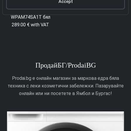
Accept
4107 Пералня Midea
4032 Пералня Gorenje
MF200W80WB-14AS
WPAM74SA1T бял
249.00 € with VAT
289.00 € with VAT
ПродайБГ/ProdaiBG
Prodai.bg е онлайн магазин за маркова едра бяла
техника с леки козметични забележки. Пазарувайте
онлайн или ни посетете в Ямбол и Бургас!