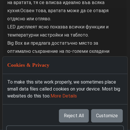
на вратата, тя се вписва идеално във всяка
кухня.Освен това, вратата може да се отваря
отдясно или отляво.
LED дисплеят ясно показва всички функции и
температурни настройки на таблото.
Big Box ви предлага достатъчно място за
оптимално съхранение на по-големи охладени
стоки.
Cookies & Privacy
Характеристики
To make this site work properly, we sometimes place
small data files called cookies on your device. Most big
Инсталация и Гаранция
websites do this too.
More Details
Връщане & Анулиране
Reject All
Customize