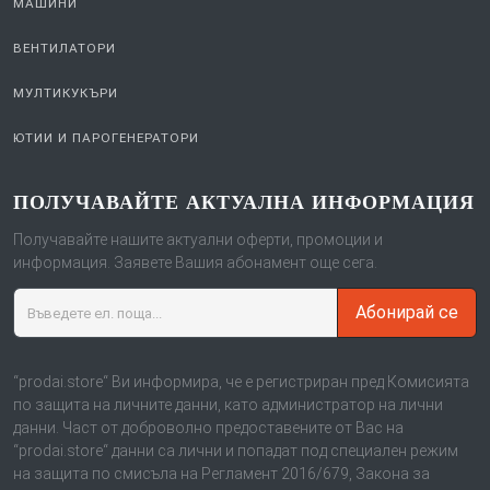
МАШИНИ
ВЕНТИЛАТОРИ
МУЛТИКУКЪРИ
ЮТИИ И ПАРОГЕНЕРАТОРИ
ПОЛУЧАВАЙТЕ АКТУАЛНА ИНФОРМАЦИЯ
Получавайте нашите актуални оферти, промоции и
информация. Заявете Вашия абонамент още сега.
Абонирай се
“prodai.store“ Ви информира, че е регистриран пред Комисията
по защита на личните данни, като администратор на лични
данни. Част от доброволно предоставените от Вас на
“prodai.store“ данни са лични и попадат под специален режим
на защита по смисъла на Регламент 2016/679, Закона за