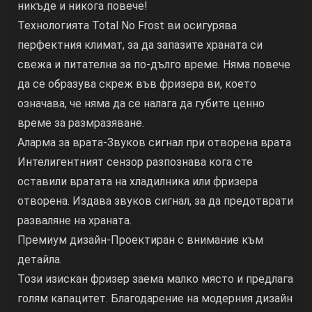
никъде и никога повече!
Технологията Total No Frost ви осигурява
перфектния климат, за да запазите храната си
свежа и питателна за по-дълго време. Няма повече
да се образува скреж във фризера ви, което
означава, че няма да се налага да губите ценно
време за размразяване.
Аларма за врата-Звуков сигнал при отворена врата
Интелигентният сензор разпознава кога сте
оставили вратата на хладилника или фризера
отворена. Издава звуков сигнал, за да предотврати
разваляне на храната.
Премиум дизайн-Проектиран с внимание към
детайла.
Този изискан фризер заема малко място и предлага
голям капацитет. Благодарение на модерния дизайн