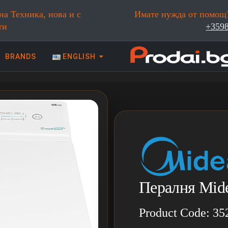
на Техника, нова и с
Имате нужда от помощ?
ти
+359
BRANDS
ENGLISH
 техника | Prodai.bg
Пералня Mid
Product Code: 35