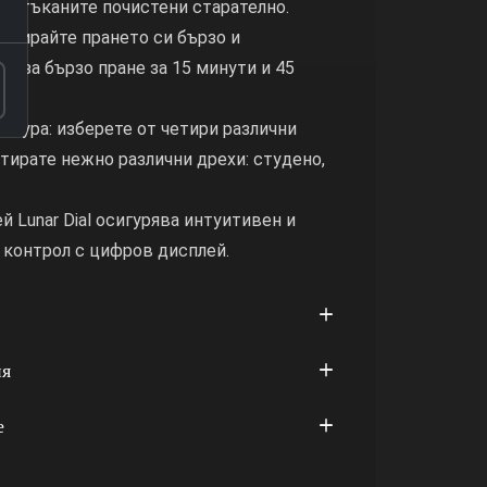
и тъканите почистени старателно.
 Изпирайте прането си бързо и
те за бързо пране за 15 минути и 45
атура: изберете от четири различни
етирате нежно различни дрехи: студено,
 Lunar Dial осигурява интуитивен и
 контрол с цифров дисплей.
ия
е