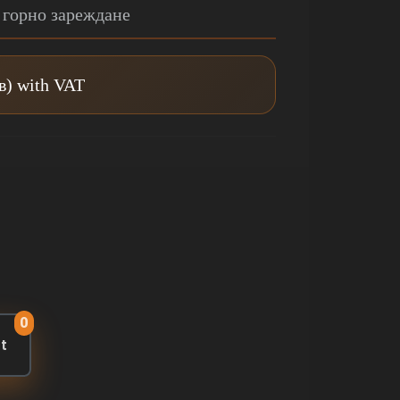
 горно зареждане
лв) with VAT
0
rt