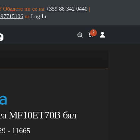
 Обадете ни се на
+359 88 342 0440
|
897715106
or
Log In
0
ea MF10ET70B бял
29 - 11665