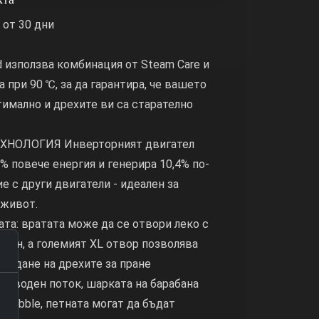
 от 30 дни
d използва комбинация от Steam Care и
 при 90 ℃, за да гарантира, че вашето
имално и дрехите ви са старателно
ХНОЛОГИЯ Инверторният двигател
% повече енергия и генерира 10,4% по-
е с други двигатели - идеален за
 живот.
ата: вратата може да се отвори леко с
утон, а големият XL отвор позволява
аждане на дрехите за пране
я воден поток, шарката на барабана
 Pebble, петната могат да бъдат