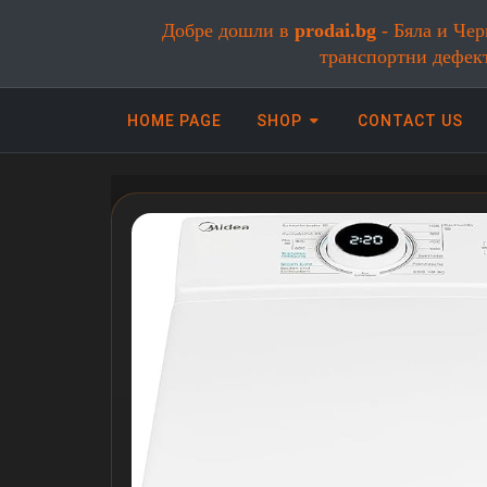
Добре дошли в
prodai.bg
- Бяла и Чер
транспортни дефек
HOME PAGE
SHOP
CONTACT US
Онлайн магазин за бяла и черна