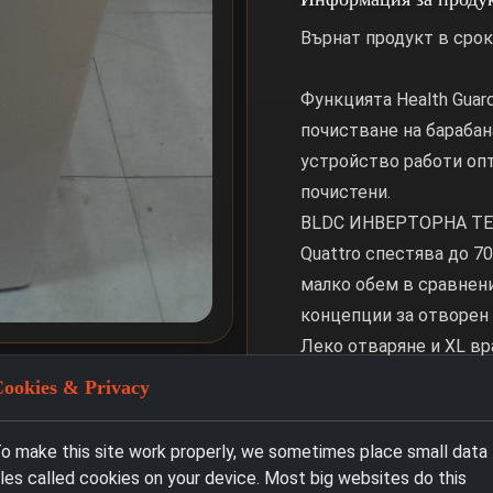
Върнат продукт в срок
Функцията Health Guar
почистване на барабана
устройство работи опт
почистени.
BLDC ИНВЕРТОРНА ТЕ
Quattro спестява до 70
малко обем в сравнени
концепции за отворен
Леко отваряне и XL вр
натискането на един б
ookies & Privacy
лесно зареждане и изв
Благодарение на мощни
o make this site work properly, we sometimes place small data
Water Cube и пулсатора
iles called cookies on your device. Most big websites do this