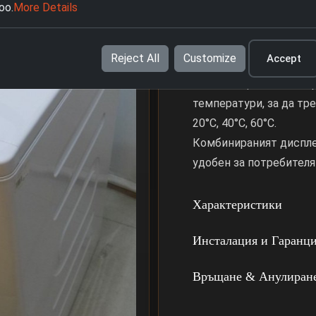
ефективно отстранени 
oo.
More Details
15' и 45' Бързо пране:
старателно с програми
Reject All
Customize
Accept
минути.
Много опции за темпер
температури, за да тр
20°C, 40°C, 60°C.
Комбинираният дисплей
удобен за потребителя
Характеристики
Инсталация и Гаранц
Връщане & Анулиран