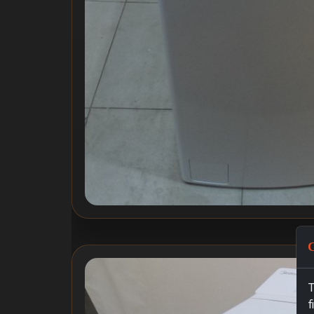
C
T
f