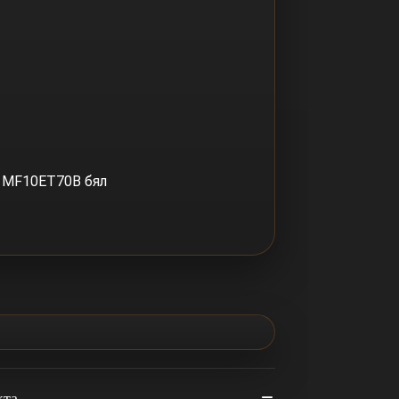
a MF10ET70B бял
кта