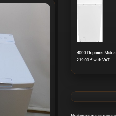
4000 Пералня Mide
219.00 € with VAT
Информация за проду