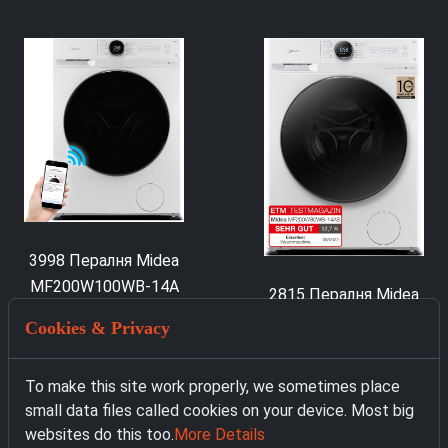
3998 Пералня Midea
MF200W100WB-14A
2815 Пералня Midea
бял
MF200W80WB-14AS
Cookies & Privacy
319.00 € with VAT
249.00 € with VAT
To make this site work properly, we sometimes place
small data files called cookies on your device. Most big
websites do this too.
More Details