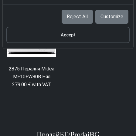
Reject All
Customize
Accept
2875 Пералня Midea
2703 Пералня
MF10EW80B Бял
Samsung
279.00 € with VAT
WW70TA049AXEG
Черен
339.00 € with VAT