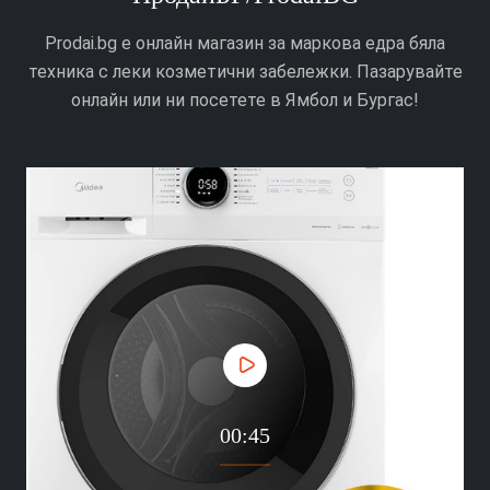
ПродайБГ/ProdaiBG
Prodai.bg е онлайн магазин за маркова едра бяла
техника с леки козметични забележки. Пазарувайте
онлайн или ни посетете в Ямбол и Бургас!
00:45