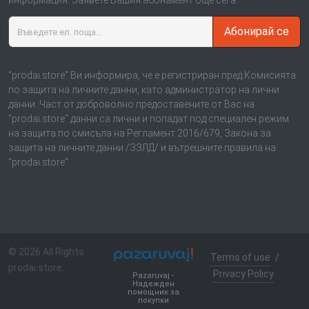
Получавайте нашите актуални оферти, промоции и
информация. Заявете Вашия абонамент още сега.
Абонирай се
“prodai.store“ Ви информира, че е регистриран пред Комисията
по защита на личните данни, като администратор на лични
данни. Част от доброволно предоставените от Вас на
“prodai.store“ данни са лични и попадат под специален режим
на защита по смисъла на Регламент 2016/679, Закона за
защита на личните данни /ЗЗЛД/ и вътрешните правила на
“prodai.store“
© 2026 All Rights
Terms of use
/
prodai.store.
Privacy Policy
Pazaruvaj -
Надежден