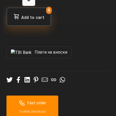
0
Add to cart
Πлати на вноски
Fast order
1-click checkout