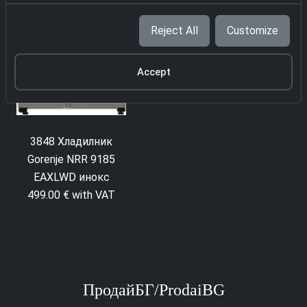
Reject All
Customize
Accept
3848 Хладилник
3993 Хладилник
Gorenje NRR 9185
Hisense RS677N4ACC
EAXLWD инокс
439.00 € with VAT
499.00 € with VAT
ПродайБГ/ProdaiBG