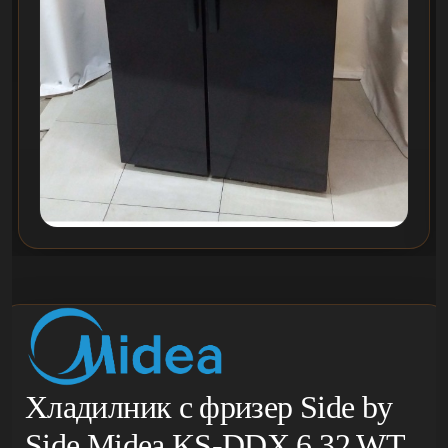
Хладилник с фризер Side by
Side Midea KS-DDX 6.32 WT