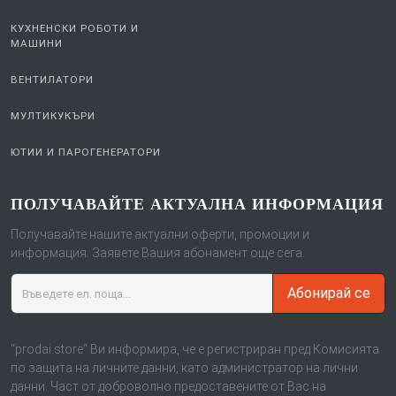
КУХНЕНСКИ РОБОТИ И
МАШИНИ
ВЕНТИЛАТОРИ
МУЛТИКУКЪРИ
ЮТИИ И ПАРОГЕНЕРАТОРИ
ПОЛУЧАВАЙТЕ АКТУАЛНА ИНФОРМАЦИЯ
Получавайте нашите актуални оферти, промоции и
информация. Заявете Вашия абонамент още сега.
Абонирай се
“prodai.store“ Ви информира, че е регистриран пред Комисията
по защита на личните данни, като администратор на лични
данни. Част от доброволно предоставените от Вас на