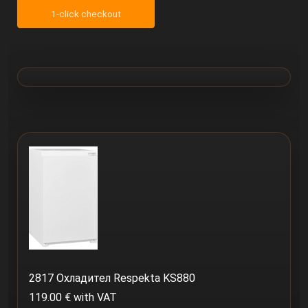
1-click checkout
2817 Охладител Respekta KS880
119.00 € with VAT