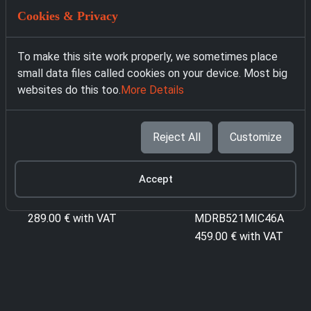
Cookies & Privacy
To make this site work properly, we sometimes place
small data files called cookies on your device. Most big
websites do this too.
More Details
Reject All
Customize
Accept
2769 Хладилник
1471 Хладилник с
Respekta KS144VC
фризер Midea
289.00 € with VAT
MDRB521MIC46A
459.00 € with VAT