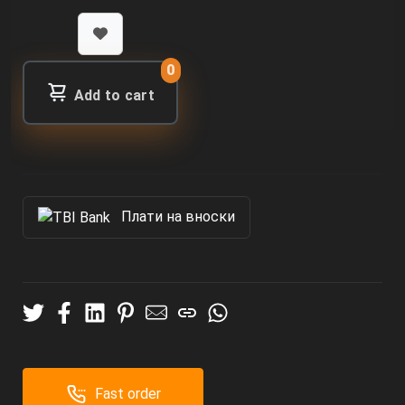
0
Add to cart
Πлати на вноски
Fast order