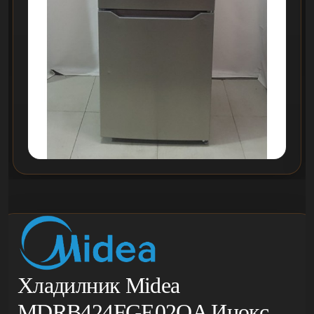
Хладилник Midea
MDRB424FGE02OA Инокс