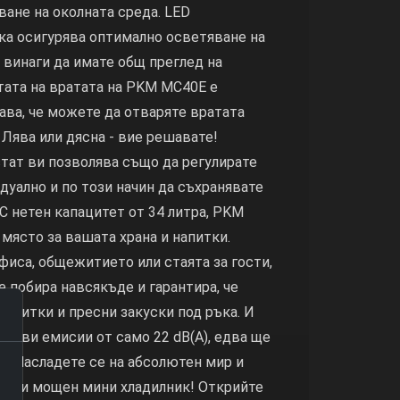
ване на околната среда. LED
ка осигурява оптимално осветяване на
 винаги да имате общ преглед на
тата на вратата на PKM MC40E е
ава, че можете да отваряте вратата
Лява или дясна - вие решавате!
тат ви позволява също да регулирате
уално и по този начин да съхранявате
 С нетен капацитет от 34 литра, PKM
място за вашата храна и напитки.
фиса, общежитието или стаята за гости,
е побира навсякъде и гарантира, че
напитки и пресни закуски под ръка. И
шумови емисии от само 22 dB(A), едва ще
. Насладете се на абсолютен мир и
 този мощен мини хладилник! Открийте