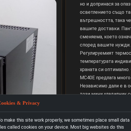
но и допринася за опаз
осветлението също та
вътрешността, така че
вашите доставки. Пан
сменяема, което означ
според вашите нужди. 
Регулируемият термос
температурата индивид
храната си оптимално.
MC40E предлага много 
Независимо дали е в о
този мини хладилник с
винаги имате студени 
ookies & Privacy
най-хубавото е, че с 
забележите PKM MC40E
o make this site work properly, we sometimes place small data
бъдете впечатлени от
iles called cookies on your device. Most big websites do this