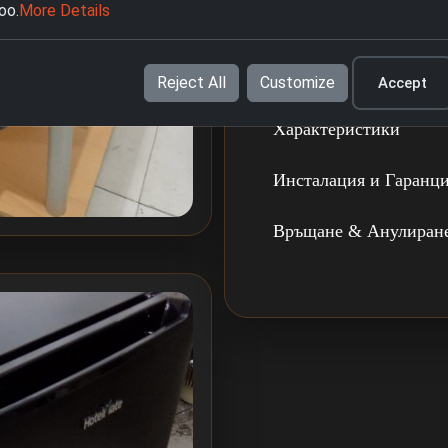
oo.
More Details
мини хладилника PKM M
перфектната комбинац
ефективност и тишина
Reject All
Customize
Accept
Характеристики
Инсталация и Гаранц
Връщане & Анулиран