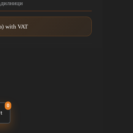
адилници
в) with VAT
0
rt