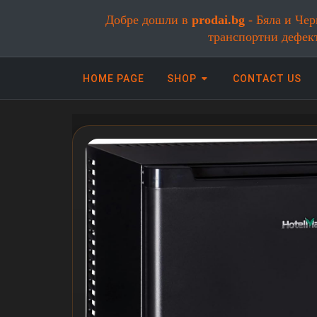
Добре дошли в
prodai.bg
- Бяла и Чер
транспортни дефек
HOME PAGE
SHOP
CONTACT US
Онлайн магазин за бяла и черна