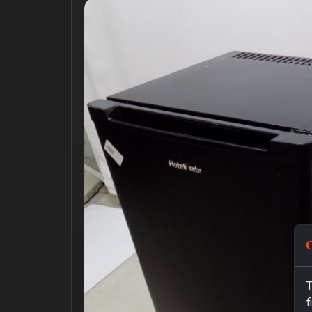
C
T
f