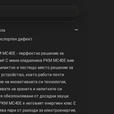
кта
анспортен дефект
 MC40E - перфектно решение за
ая! С мини хладилника PKM MC40E вие
омпактно и пестещо място решение за
и устройство, което работи почти
е на иновативната си технология,
вате на храната и напитките си
те обезпокоявани от досадни звуци.
KM MC40E е неговият енергиен клас E.
ява пари от разходи за електроенергия,