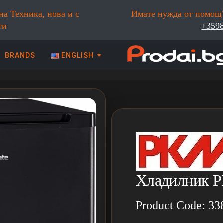
на Техника, нова и с
Имате нужда от помощ?
ти
+359
BRANDS
ENGLISH
 техника | Prodai.bg
Хладилник 
Product Code: 33