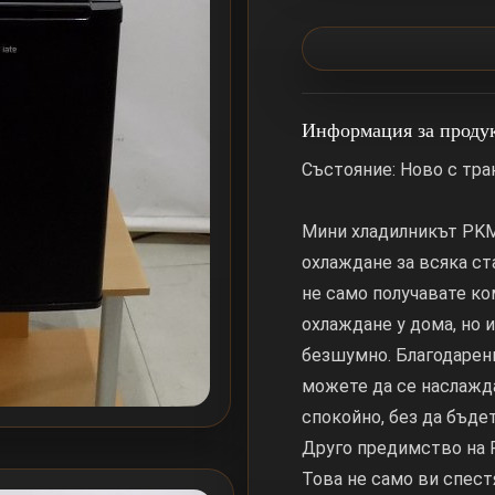
Информация за проду
Състояние: Ново с тр
Мини хладилникът PKM
охлаждане за всяка ст
не само получавате к
охлаждане у дома, но 
безшумно. Благодарени
можете да се наслажда
спокойно, без да бъде
Друго предимство на P
Това не само ви спест