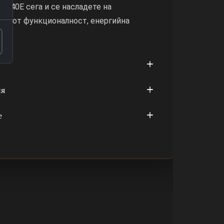
C40E сега и се насладете на
ия от функционалност, енергийна
!
ия
е