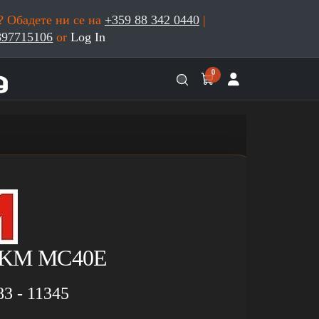
 Обадете ни се на
+359 88 342 0440
|
897715106
or
Log In
0
PKM MC40E
83 - 11345