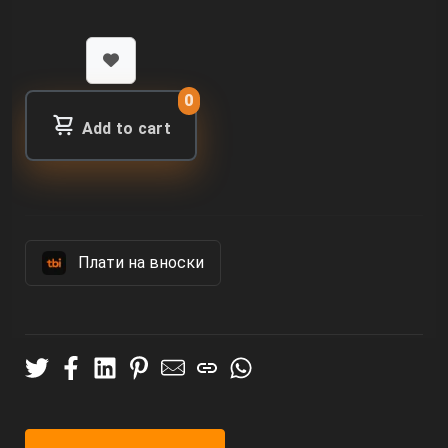
0
Add to cart
Πлати на вноски