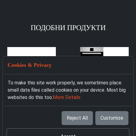
ПОДОБНИ ПРОДУКТИ
Cookies & Privacy
To make this site work properly, we sometimes place
small data files called cookies on your device. Most big
websites do this too.
More Details
4727 Фурна за
вграждане Privileg
Reject All
Customize
SET PV510 IN
319.00 € with VAT
2123 Фурна за