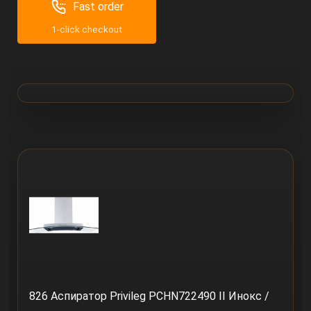
Fast order
1-click checkout
826 Аспиратор Privileg PCHN722490 II Инокс /