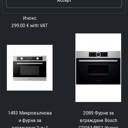
Accept
вграждане Privileg
SET PV510 IN V
Инокс
299.00 € with VAT
1493 Микровълнова
2089 Фурна за
и фурна за
вграждане Bosch
вграждане 2-в-1
CDG634BS1 Инокс