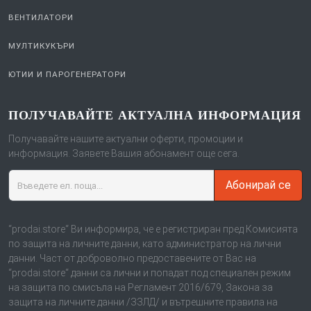
ВЕНТИЛАТОРИ
МУЛТИКУКЪРИ
ЮТИИ И ПАРОГЕНЕРАТОРИ
ПОЛУЧАВАЙТЕ АКТУАЛНА ИНФОРМАЦИЯ
Получавайте нашите актуални оферти, промоции и
информация. Заявете Вашия абонамент още сега.
Абонирай се
“prodai.store“ Ви информира, че е регистриран пред Комисията
по защита на личните данни, като администратор на лични
данни. Част от доброволно предоставените от Вас на
“prodai.store“ данни са лични и попадат под специален режим
на защита по смисъла на Регламент 2016/679, Закона за
защита на личните данни /ЗЗЛД/ и вътрешните правила на