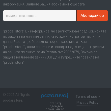
информация. Заявете Вашия абонамент още сега.
Абонирай се
“prodai.store“ Ви информира, че е регистриран пред Комисията
по защита на личните данни, като администратор на лични
данни. Част от доброволно предоставените от Вас на
“prodai.store“ данни са лични и попадат под специален режим
на защита по смисъла на Регламент 2016/679, Закона за
защита на личните данни /ЗЗЛД/ и вътрешните правила на
“prodai.store“
© 2026 All Rights
Terms of use
/
prodai.store.
Privacy Policy
Pazaruvaj -
Надежден
помощник за