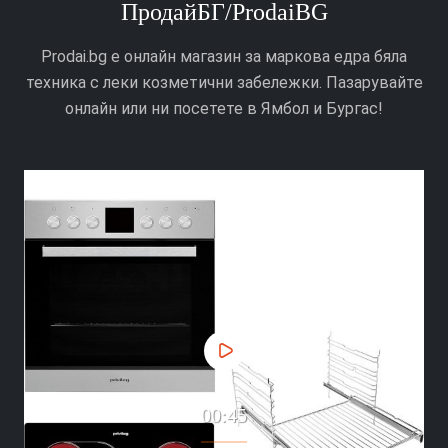
ПродайБГ/ProdaiBG
Prodai.bg е онлайн магазин за маркова едра бяла
техника с леки козметични забележки. Пазарувайте
онлайн или ни посетете в Ямбол и Бургас!
00:45