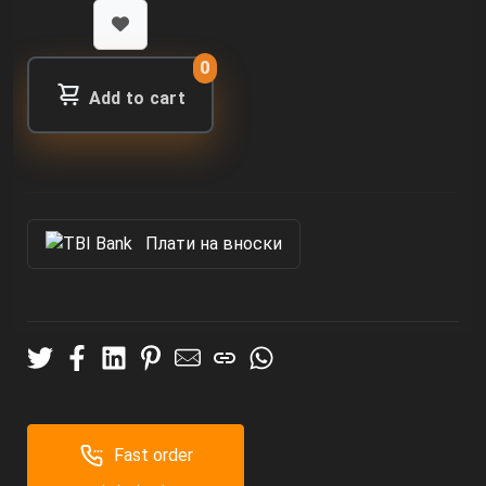
0
Add to cart
Πлати на вноски
Fast order