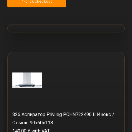
1-click checkout
826 Аспиратор Privileg PCHN722490 II Инокс /
Стъкло 90x60x118
149.00 € with VAT