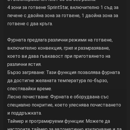
4 зони за готвене SprintStar, включително 1 съд за
печене с двойна зона за готвене, 1 двойна зона за
готвене с два кръга.
Фурната предлага различни режими на готвене,
включително конвекция, грил и размразяване,
което ви дава гъвкавост при приготвянето на
различни ястия.
Бързо загряване: Тази функция позволява фурната
да достигне желаната температура по-бързо,
спестявайки време.
Лесно почистване: Фурната е оборудвана със
специално покритие, което улеснява почистването
и поддръжката.
Таймер и програмируеми функции: Можете да
настроите таймер за автоматично изключване и да