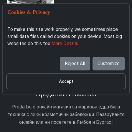
Cookies & Privacy
To make this site work properly, we sometimes place
4404 Готварска
4408 Готварска
small data files called cookies on your device. Most big
печка ELITE EMO-
печка ELITE FSVC-
websites do this too.
More Details
48302G
0576W
133.00 € with VAT
309.00 € with VAT
Reject All
Customize
Accept
ПродайБГ/ProdaiBG
Prodai.bg е онлайн магазин за маркова едра бяла
техника с леки козметични забележки. Пазарувайте
онлайн или ни посетете в Ямбол и Бургас!