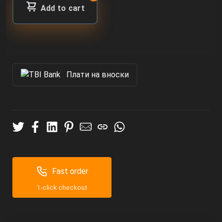
Add to cart
Πлати на вноски
Fast order
1-click checkout