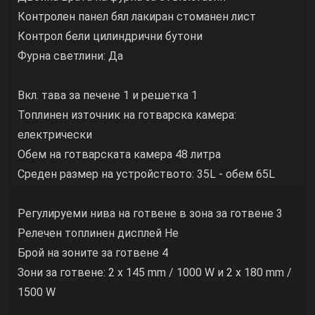
Контролен панел бял лакиран стоманен лист
Контрол бели цилиндрични бутони
Фурна светлини: Да
Вкл. тава за печене 1 и решетка 1
Топлинен източник на готварска камера:
електрически
Обем на готварската камера 48 литра
Среден размер на устройството: 35L - обем 65L
Регулируеми нива на готвене в зона за готвене 3
Релечен топлинен дисплей Не
Брой на зоните за готвене 4
Зони за готвене: 2 x 145 mm / 1000 W и 2 x 180 mm /
1500 W