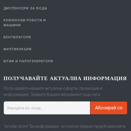
ДИСПЕНСЕРИ ЗА ВОДА
КУХНЕНСКИ РОБОТИ И
МАШИНИ
ВЕНТИЛАТОРИ
МУЛТИКУКЪРИ
ЮТИИ И ПАРОГЕНЕРАТОРИ
ПОЛУЧАВАЙТЕ АКТУАЛНА ИНФОРМАЦИЯ
Получавайте нашите актуални оферти, промоции и
информация. Заявете Вашия абонамент още сега.
Абонирай се
“prodai.store“ Ви информира, че е регистриран пред Комисията