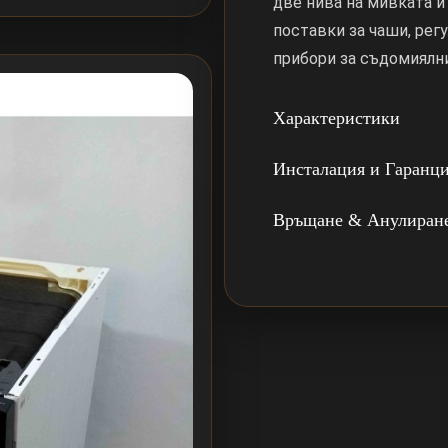
две нива на мивката и
поставки за чаши, рег
прибори за съдомиялн
Характеристики
Инсталация и Гаранц
Връщане & Анулиран