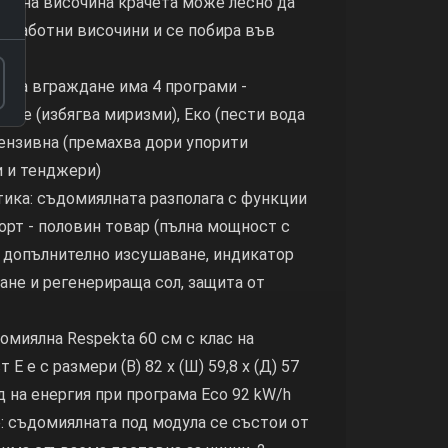
ми на височина крачета може лесно да
ни работни височини и се побира във
 за вграждане има 4 програми -
ане (избягва миризми), Еко (пести вода
нтензивна (премахва дори упорити
и и тенджери)
ика: съдомиялната разполага с функции
рт - половин товар (пълна мощност с
, допълнително изсушаване, индикатор
ване и регенерираща сол, защита от
омиялна Respekta 60 см с клас на
Е е с размери (В) 82 х (Ш) 59,8 х (Д) 57
од на енергия при програма Eco 92 kW/h
: съдомиялната под модула се състои от