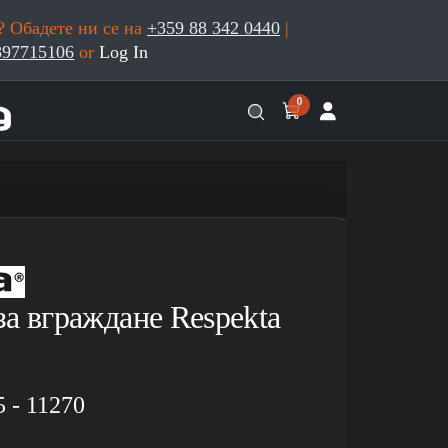
 Обадете ни се на
+359 88 342 0440
|
897715106
or
Log In
0
а вграждане Respekta
5 - 11270