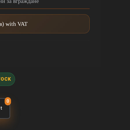
ни за вграждане
лв) with VAT
TOCK
0
rt