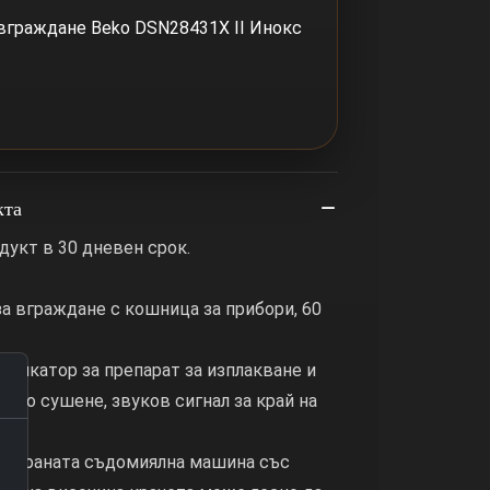
вграждане Beko DSN28431X II Инокс
кта
дукт в 30 дневен срок.
а вграждане с кошница за прибори, 60
дикатор за препарат за изплакване и
ивно сушене, звуков сигнал за край на
егрираната съдомиялна машина със