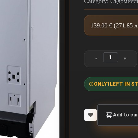
Category: Съдомиял
139.00 € (271.85 
ONLY
1
LEFT IN S
Add to ca