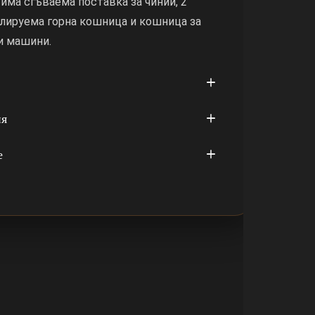
 има сгъваема поставка за чинии, 2
улируема горна кошница и кошница за
и машини.
ия
е