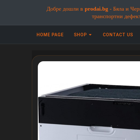
Добре дошли в
prodai.bg
- Бяла и Чер
транспортни дефек
HOME PAGE
SHOP
CONTACT US
Онлайн магазин за бяла и черна