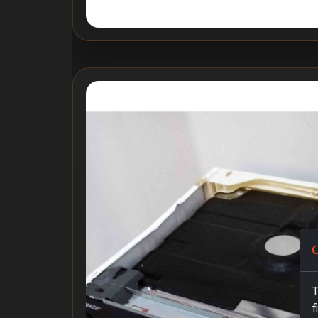
C
T
f