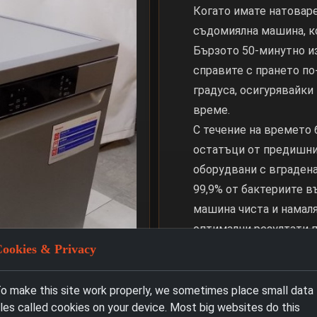
Когато имате натовар
съдомиялна машина, к
Бързото 50-минутно из
справите с прането по
градуса, осигурявайки
време.
С течение на времето 
остатъци от предишни
оборудвани с вградена
99,9% от бактериите 
машина чиста и намал
оптимални резултати п
ookies & Privacy
Характеристики
o make this site work properly, we sometimes place small data
Инсталация и Гаранц
iles called cookies on your device. Most big websites do this