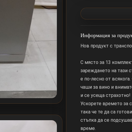
Информация за проду
Нов продукт с трансп
С място за 13 комплек
зареждането на тази 
е по-лесно от всякога.
чаши за вино и внимат
и се усеща страхотно!
Ускорете времето за су
така че те да са готов
стъпка да се подсушав
време.