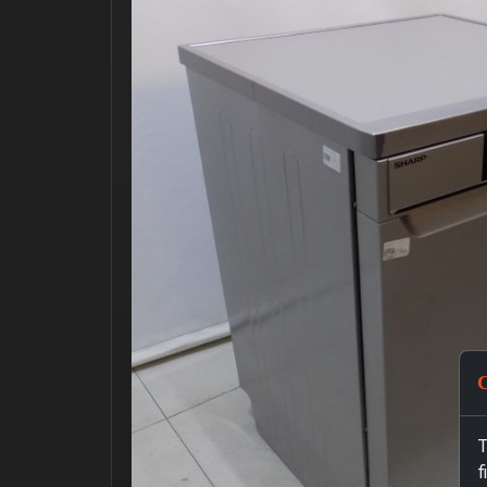
C
T
f