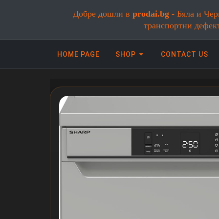
Добре дошли в
prodai.bg
- Бяла и Чер
транспортни дефек
HOME PAGE
SHOP
CONTACT US
Онлайн магазин за бяла и черна