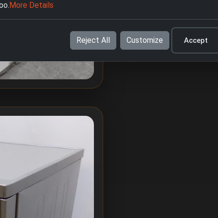
oo.
More Details
Връщане & Анулиран
Reject All
Customize
Accept