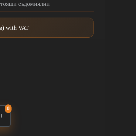
стоящи съдомиялни
лв) with VAT
0
rt