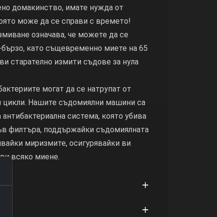
ено домакинство, имате нужда от
оято може да се справи с времето!
миване означава, че можете да се
-бързо, като същевременно миете на 65
 ви старателно измити съдове за нула
бактериите могат да се натрупат от
 цикли. Нашите съдомиялни машини са
 антибактериална система, която убива
във филтъра, поддържайки съдомиялната
явайки миризмите, осигурявайки ви
ри всяко миене.
ия