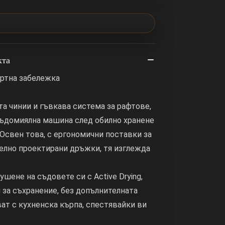
кта
ортна забележка
та чинии и гъвкава система за рафтове,
съдомиялна машина след обилно хранене
 Освен това, с ергономични поставки за
елно проектирани дръжки, тя изглежда
шене на съдовете си с Active Drying,
и за съхранение, без допълнителната
ат с кухненска кърпа, спестявайки ви