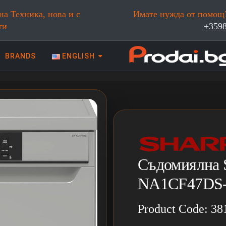
на Техника, нова и с
Имате нужда от помощ?
ти
+359
BRANDS
ENGLISH
 техника | Prodai.bg
Съдомиялна 
NA1CF47DS-
Product Code: 38