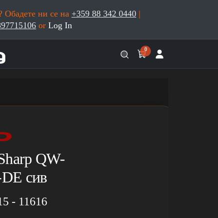
 Обадете ни се на
+359 88 342 0440
|
897715106
or
Log In
0
Sharp QW-
DE сив
15 - 11616