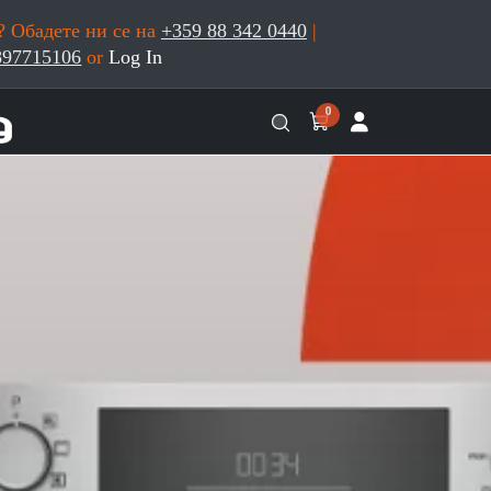
 Обадете ни се на
+359 88 342 0440
|
897715106
or
Log In
0
ТЕЛЕФОН ЗА ПОРЪЧКИ
+359 88 342 0440