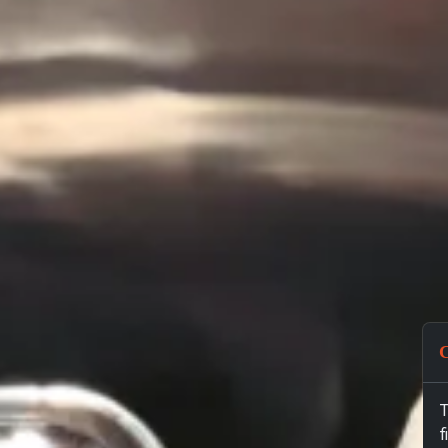
C
T
f