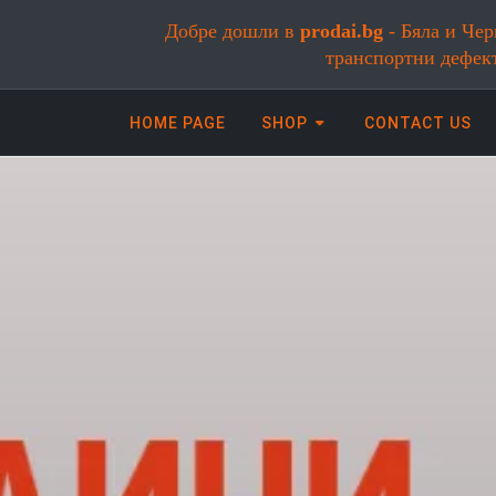
Добре дошли в
prodai.bg
- Бяла и Чер
транспортни дефек
HOME PAGE
SHOP
CONTACT US
Онлайн магазин за бяла и черна
ДОСТАВЯМЕ ДО ВСЯКА
ТОЧКА НА СТРАНАТА
Работим с опция "Преглед" и "Тест"