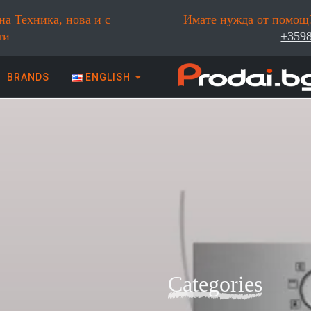
на Техника, нова и с
Имате нужда от помощ?
ти
+359
BRANDS
ENGLISH
 техника | Prodai.bg
ГАРАНЦИЯ И КАЧЕСТВО
100% гаранция за качество.
Shopping by
Categories