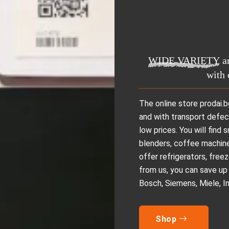
WIDE VARIETY
a
with 
The online store prodai.b
and with transport defec
low prices. You will find
blenders, coffee machines
offer refrigerators, free
from us, you can save up
Bosch, Siemens, Miele, In
Shop